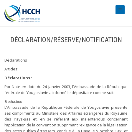
#transl
DÉCLARATION/RÉSERVE/NOTIFICATION
Déclarations
Articles:
Déclarations :
Par Note en date du 24 janvier 2003, l'Ambassade de la République
fédérale de Yougoslavie a informé le dépositaire comme suit:
Traduction
L'Ambassade de la République Fédérale de Yougoslavie présente
ses compliments au Ministère des Affaires étrangères du Royaume
des Pays-Bas et, en se référant aux malentendus concernant
l’application de la convention supprimant l’exigence de la légalisation
des actes publics étrangers, conclue à La Haye le 5 octobre 1961 et