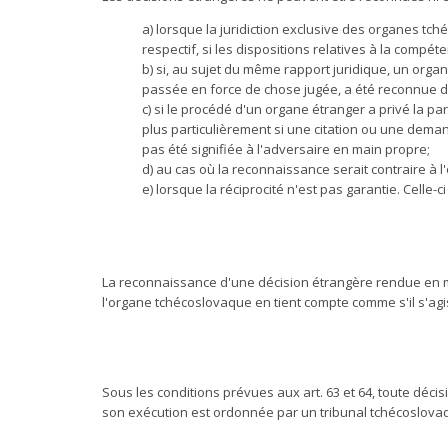
a) lorsque la juridiction exclusive des organes t
respectif, si les dispositions relatives à la compé
b) si, au sujet du même rapport juridique, un org
passée en force de chose jugée, a été reconnue d
c) si le procédé d'un organe étranger a privé la par
plus particulièrement si une citation ou une dema
pas été signifiée à l'adversaire en main propre;
d) au cas où la reconnaissance serait contraire à l
e) lorsque la réciprocité n'est pas garantie. Cell
La reconnaissance d'une décision étrangère rendue en m
l'organe tchécoslovaque en tient compte comme s'il s'ag
Sous les conditions prévues aux art. 63 et 64, toute déci
son exécution est ordonnée par un tribunal tchécoslovaq