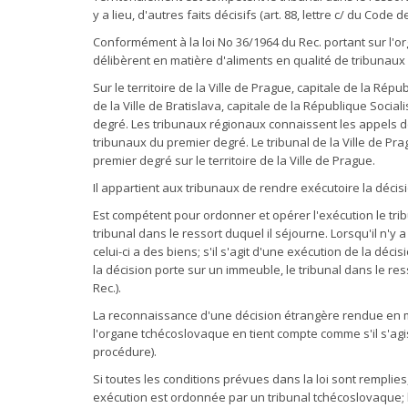
y a lieu, d'autres faits décisifs (art. 88, lettre c/ du Code
Conformément à la loi No 36/1964 du Rec. portant sur l'orga
délibèrent en matière d'aliments en qualité de tribunaux
Sur le territoire de la Ville de Prague, capitale de la Ré
de la Ville de Bratislava, capitale de la République Social
degré. Les tribunaux régionaux connaissent les appels des
tribunaux du premier degré. Le tribunal de la Ville de Pr
premier degré sur le territoire de la Ville de Prague.
Il appartient aux tribunaux de rendre exécutoire la décisio
Est compétent pour ordonner et opérer l'exécution le tribu
tribunal dans le ressort duquel il séjourne. Lorsqu'il n'y
celui-ci a des biens; s'il s'agit d'une exécution de la déc
la décision porte sur un immeuble, le tribunal dans le res
Rec.).
La reconnaissance d'une décision étrangère rendue en m
l'organe tchécoslovaque en tient compte comme s'il s'agis
procédure).
Si toutes les conditions prévues dans la loi sont rempli
exécution est ordonnée par un tribunal tchécoslovaque; l'