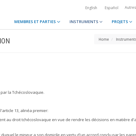
Autre
English
Español
MEMBRES ET PARTIES
INSTRUMENTS
PROJETS
ION
Home
Instrument
 par la Tchécoslovaquie.
rticle 13, alinéa premier:
nt au droit tchécoslovaque en vue de rendre les décisions en matière d'ali
t duquel le mineur a son domicile en vertu d'un accord conclu par les paren