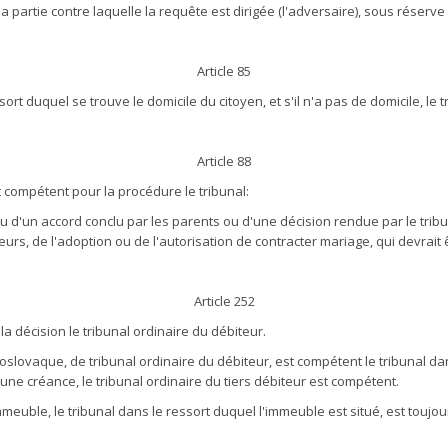
a partie contre laquelle la requête est dirigée (l'adversaire), sous réserve
Article 85
ssort duquel se trouve le domicile du citoyen, et s'il n'a pas de domicile, le 
Article 88
st compétent pour la procédure le tribunal:
 d'un accord conclu par les parents ou d'une décision rendue par le tribunal o
neurs, de l'adoption ou de l'autorisation de contracter mariage, qui devrai
Article 252
a décision le tribunal ordinaire du débiteur.
coslovaque, de tribunal ordinaire du débiteur, est compétent le tribunal dans
'une créance, le tribunal ordinaire du tiers débiteur est compétent.
immeuble, le tribunal dans le ressort duquel l'immeuble est situé, est touj