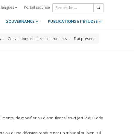
Portail sécurisé
s langues
GOUVERNANCE
PUBLICATIONS ET ÉTUDES
s
Conventions et autres instruments
État présent
ments, de modifier ou d'annuler celles-ci (art. 2 du Code
ts ou d'une décision rendue par un tribunal ou bien, s'il