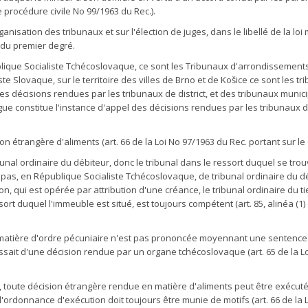
 de procédure civile No 99/1963 du Rec.).
nisation des tribunaux et sur l'élection de juges, dans le libellé de la loi
 du premier degré.
publique Socialiste Tchécoslovaque, ce sont les Tribunaux d'arrondissements 
iste Slovaque, sur le territoire des villes de Brno et de Košice ce sont les
 décisions rendues par les tribunaux de district, et des tribunaux munici
ague constitue l'instance d'appel des décisions rendues par les tribunaux
n étrangère d'aliments (art. 66 de la Loi No 97/1963 du Rec. portant sur le 
nal ordinaire du débiteur, donc le tribunal dans le ressort duquel se trouve 
 a pas, en République Socialiste Tchécoslovaque, de tribunal ordinaire du d
ision, qui est opérée par attribution d'une créance, le tribunal ordinaire du
sort duquel l'immeuble est situé, est toujours compétent (art. 85, alinéa (1
atière d'ordre pécuniaire n'est pas prononcée moyennant une sentence s
sait d'une décision rendue par un organe tchécoslovaque (art. 65 de la Loi 
es, toute décision étrangère rendue en matière d'aliments peut être exécu
ordonnance d'exécution doit toujours être munie de motifs (art. 66 de la Loi