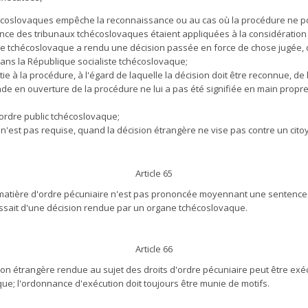
chécoslovaques empêche la reconnaissance ou au cas où la procédure ne pou
tence des tribunaux tchécoslovaques étaient appliquées à la considération d
ane tchécoslovaque a rendu une décision passée en force de chose jugée, o
ans la République socialiste tchécoslovaque;
tie à la procédure, à l'égard de laquelle la décision doit être reconnue, de
nde en ouverture de la procédure ne lui a pas été signifiée en main propr
'ordre public tchécoslovaque;
e-ci n'est pas requise, quand la décision étrangère ne vise pas contre un 
Article 65
atière d'ordre pécuniaire n'est pas prononcée moyennant une sentence s
issait d'une décision rendue par un organe tchécoslovaque.
Article 66
sion étrangère rendue au sujet des droits d'ordre pécuniaire peut être ex
ue; l'ordonnance d'exécution doit toujours être munie de motifs.