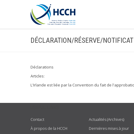
DÉCLARATION/RÉSERVE/NOTIFICAT
Déclarations
Articles:
L'Irlande est liée par la Convention du fait de l'approbat
USEFUL LINKS
Contact
Actualités (Archives)
À propos de la HCCH
Dernières mises à jour