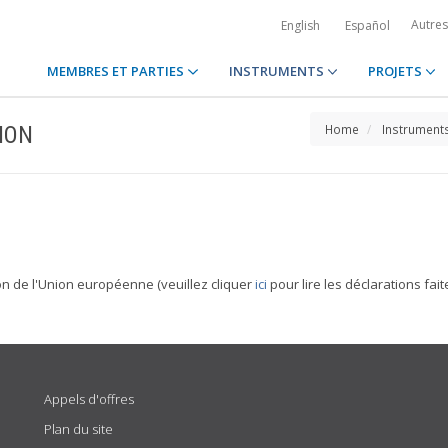
Autre
English
Español
MEMBRES ET PARTIES
INSTRUMENTS
PROJETS
ION
Home
Instrument
ion de l'Union européenne (veuillez cliquer
ici
pour lire les déclarations fai
Appels d'offres
Plan du site