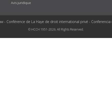
Avis juridique
aw - Conférence de La Haye de droit international privé - Conferencia
© HCCH 1951-2026. All Rights Reserved.