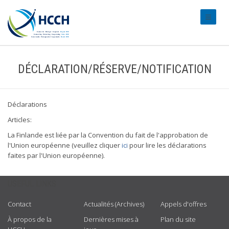
#transl
DÉCLARATION/RÉSERVE/NOTIFICATION
Déclarations
Articles:
La Finlande est liée par la Convention du fait de l'approbation de
l'Union européenne (veuillez cliquer
ici
pour lire les déclarations
faites par l'Union européenne).
USEFUL LINKS
Contact
Actualités (Archives)
Appels d'offres
À propos de la
Dernières mises à
Plan du site