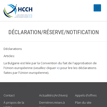
#transl
DÉCLARATION/RÉSERVE/NOTIFICATION
Déclarations
Articles:
La Bulgarie est liée par la Convention du fait de l'approbation de
l'Union européenne (veuillez cliquer
ici
pour lire les déclarations
faites par l'Union européenne).
USEFUL LINKS
Contact
Actualités (Archives)
Appels d'offres
À propos de la
Dernières mises à
Plan du site