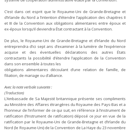
système de coopération administrative établi par la Convention.
C’est dans cet esprit que le Royaume-Uni de Grande-Bretagne et
d’Irlande du Nord a l’intention d’étendre l’application des chapitres II
et III de la Convention aux obligations alimentaires entre époux et
ex-époux lorsqu’il deviendra État contractant à la Convention.
De plus, le Royaume-Uni de Grande-Bretagne et d’Irlande du Nord
entreprendra d’ici sept ans d’examiner à la lumière de l’expérience
acquise et des éventuelles déclarations des autres États
contractants la possibilité d’étendre l’application de la Convention
dans son ensemble à toutes les
obligations alimentaires découlant d’une relation de famille, de
filiation, de mariage ou d’alliance.
Avec la note verbale suivante :
(Traduction)
L’Ambassade de Sa Majesté britannique présente ses compliments
au Ministère des Affaires étrangères du Royaume des Pays-Bas et a
l’honneur de l’informer de ce qui suit, en référence à l’instrument de
ratification (l’Instrument de ratification) déposé ce jour en vue de la
ratification par le Royaume-Uni de Grande-Bretagne et d’Irlande du
Nord (le Royaume-Uni) de la Convention de La Haye du 23 novembre