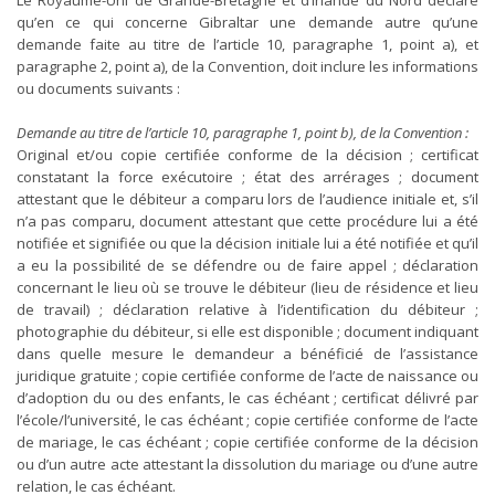
Le Royaume-Uni de Grande-Bretagne et d’Irlande du Nord déclare
qu’en ce qui concerne Gibraltar une demande autre qu’une
demande faite au titre de l’article 10, paragraphe 1, point a), et
paragraphe 2, point a), de la Convention, doit inclure les informations
ou documents suivants :
Demande au titre de l’article 10, paragraphe 1, point b), de la Convention :
Original et/ou copie certifiée conforme de la décision ; certificat
constatant la force exécutoire ; état des arrérages ; document
attestant que le débiteur a comparu lors de l’audience initiale et, s’il
n’a pas comparu, document attestant que cette procédure lui a été
notifiée et signifiée ou que la décision initiale lui a été notifiée et qu’il
a eu la possibilité de se défendre ou de faire appel ; déclaration
concernant le lieu où se trouve le débiteur (lieu de résidence et lieu
de travail) ; déclaration relative à l’identification du débiteur ;
photographie du débiteur, si elle est disponible ; document indiquant
dans quelle mesure le demandeur a bénéficié de l’assistance
juridique gratuite ; copie certifiée conforme de l’acte de naissance ou
d’adoption du ou des enfants, le cas échéant ; certificat délivré par
l’école/l’université, le cas échéant ; copie certifiée conforme de l’acte
de mariage, le cas échéant ; copie certifiée conforme de la décision
ou d’un autre acte attestant la dissolution du mariage ou d’une autre
relation, le cas échéant.