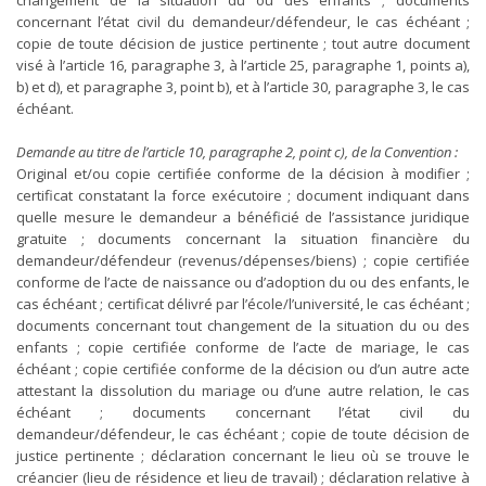
changement de la situation du ou des enfants ; documents
concernant l’état civil du demandeur/défendeur, le cas échéant ;
copie de toute décision de justice pertinente ; tout autre document
visé à l’article 16, paragraphe 3, à l’article 25, paragraphe 1, points a),
b) et d), et paragraphe 3, point b), et à l’article 30, paragraphe 3, le cas
échéant.
Demande au titre de l’article 10, paragraphe 2, point c), de la Convention :
Original et/ou copie certifiée conforme de la décision à modifier ;
certificat constatant la force exécutoire ; document indiquant dans
quelle mesure le demandeur a bénéficié de l’assistance juridique
gratuite ; documents concernant la situation financière du
demandeur/défendeur (revenus/dépenses/biens) ; copie certifiée
conforme de l’acte de naissance ou d’adoption du ou des enfants, le
cas échéant ; certificat délivré par l’école/l’université, le cas échéant ;
documents concernant tout changement de la situation du ou des
enfants ; copie certifiée conforme de l’acte de mariage, le cas
échéant ; copie certifiée conforme de la décision ou d’un autre acte
attestant la dissolution du mariage ou d’une autre relation, le cas
échéant ; documents concernant l’état civil du
demandeur/défendeur, le cas échéant ; copie de toute décision de
justice pertinente ; déclaration concernant le lieu où se trouve le
créancier (lieu de résidence et lieu de travail) ; déclaration relative à