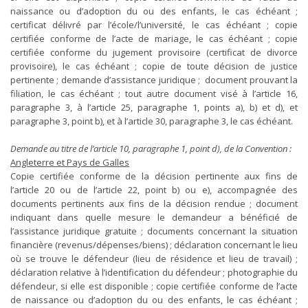
naissance ou d’adoption du ou des enfants, le cas échéant ;
certificat délivré par l’école/l’université, le cas échéant ; copie
certifiée conforme de l’acte de mariage, le cas échéant ; copie
certifiée conforme du jugement provisoire (certificat de divorce
provisoire), le cas échéant ; copie de toute décision de justice
pertinente ; demande d’assistance juridique ; document prouvant la
filiation, le cas échéant ; tout autre document visé à l’article 16,
paragraphe 3, à l’article 25, paragraphe 1, points a), b) et d), et
paragraphe 3, point b), et à l’article 30, paragraphe 3, le cas échéant.
Demande au titre de l’article 10, paragraphe 1, point d), de la Convention :
Angleterre et Pays de Galles
Copie certifiée conforme de la décision pertinente aux fins de
l’article 20 ou de l’article 22, point b) ou e), accompagnée des
documents pertinents aux fins de la décision rendue ; document
indiquant dans quelle mesure le demandeur a bénéficié de
l’assistance juridique gratuite ; documents concernant la situation
financière (revenus/dépenses/biens) ; déclaration concernant le lieu
où se trouve le défendeur (lieu de résidence et lieu de travail) ;
déclaration relative à l’identification du défendeur ; photographie du
défendeur, si elle est disponible ; copie certifiée conforme de l’acte
de naissance ou d’adoption du ou des enfants, le cas échéant ;