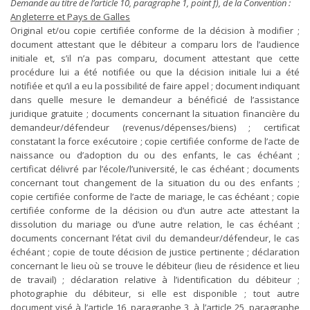
Demande au titre de l’article 10, paragraphe 1, point f), de la Convention :
Angleterre et Pays de Galles
Original et/ou copie certifiée conforme de la décision à modifier ;
document attestant que le débiteur a comparu lors de l’audience
initiale et, s’il n’a pas comparu, document attestant que cette
procédure lui a été notifiée ou que la décision initiale lui a été
notifiée et qu’il a eu la possibilité de faire appel ; document indiquant
dans quelle mesure le demandeur a bénéficié de l’assistance
juridique gratuite ; documents concernant la situation financière du
demandeur/défendeur (revenus/dépenses/biens) ; certificat
constatant la force exécutoire ; copie certifiée conforme de l’acte de
naissance ou d’adoption du ou des enfants, le cas échéant ;
certificat délivré par l’école/l’université, le cas échéant ; documents
concernant tout changement de la situation du ou des enfants ;
copie certifiée conforme de l’acte de mariage, le cas échéant ; copie
certifiée conforme de la décision ou d’un autre acte attestant la
dissolution du mariage ou d’une autre relation, le cas échéant ;
documents concernant l’état civil du demandeur/défendeur, le cas
échéant ; copie de toute décision de justice pertinente ; déclaration
concernant le lieu où se trouve le débiteur (lieu de résidence et lieu
de travail) ; déclaration relative à l’identification du débiteur ;
photographie du débiteur, si elle est disponible ; tout autre
document visé à l’article 16, paragraphe 3, à l’article 25, paragraphe