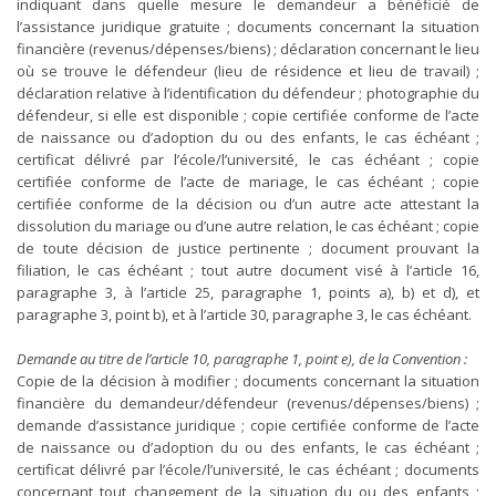
indiquant dans quelle mesure le demandeur a bénéficié de
l’assistance juridique gratuite ; documents concernant la situation
financière (revenus/dépenses/biens) ; déclaration concernant le lieu
où se trouve le défendeur (lieu de résidence et lieu de travail) ;
déclaration relative à l’identification du défendeur ; photographie du
défendeur, si elle est disponible ; copie certifiée conforme de l’acte
de naissance ou d’adoption du ou des enfants, le cas échéant ;
certificat délivré par l’école/l’université, le cas échéant ; copie
certifiée conforme de l’acte de mariage, le cas échéant ; copie
certifiée conforme de la décision ou d’un autre acte attestant la
dissolution du mariage ou d’une autre relation, le cas échéant ; copie
de toute décision de justice pertinente ; document prouvant la
filiation, le cas échéant ; tout autre document visé à l’article 16,
paragraphe 3, à l’article 25, paragraphe 1, points a), b) et d), et
paragraphe 3, point b), et à l’article 30, paragraphe 3, le cas échéant.
Demande au titre de l’article 10, paragraphe 1, point e), de la Convention :
Copie de la décision à modifier ; documents concernant la situation
financière du demandeur/défendeur (revenus/dépenses/biens) ;
demande d’assistance juridique ; copie certifiée conforme de l’acte
de naissance ou d’adoption du ou des enfants, le cas échéant ;
certificat délivré par l’école/l’université, le cas échéant ; documents
concernant tout changement de la situation du ou des enfants ;