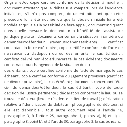
Original et/ou copie certifiée conforme de la décision à modifier ;
document attestant que le débiteur a comparu lors de l’audience
initiale et, s’il n’a pas comparu, document attestant que cette
procédure lui a été notifiée ou que la décision initiale lui a été
notifiée et qu’il a eu la possibilité de faire appel ; document indiquant
dans quelle mesure le demandeur a bénéficié de l’assistance
juridique gratuite ; documents concernant la situation financière du
demandeur/défendeur (revenus/dépenses/biens) ; certificat
constatant la force exécutoire ; copie certifiée conforme de l’acte de
naissance ou d’adoption du ou des enfants, le cas échéant ;
certificat délivré par l’école/l’université, le cas échéant ; documents
concernant tout changement de la situation du ou
des enfants ; copie certifiée conforme de l’acte de mariage, le cas
échéant ; copie certifiée conforme du jugement provisoire (certificat
de divorce provisoire), le cas échéant ; documents concernant l’état
civil du demandeur/défendeur, le cas échéant ; copie de toute
décision de justice pertinente ; déclaration concernant le lieu où se
trouve le débiteur (lieu de résidence et lieu de travail ) ; déclaration
relative à l’identification du débiteur ; photographie du débiteur, si
elle est disponible ; tout autre document visé à l’article 16,
paragraphe 3, à l’article 25, paragraphe 1, points a), b) et d), et
paragraphe 3, point b), et à l’article 30, paragraphe 3, le cas échéant.