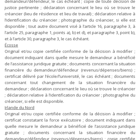
demandeur/défendeur, le cas échéant ; copie de toute décision de
justice pertinente ; déclaration concernant le lieu où se trouve le
créancier (lieu de résidence et lieu de travail) ; déclaration relative à
l’identification du créancier ; photographie du créancier, si elle est
disponible ; tout autre document visé à l’article 16, paragraphe 3, à
l’article 25, paragraphe 1, points a), b) et d), et paragraphe 3, point b),
et à l’article 30, paragraphe 3, le cas échéant.
Écosse
Original et/ou copie certifiée conforme de la décision à modifier ;
document indiquant dans quelle mesure le demandeur a bénéficié
de l’assistance juridique gratuite ; documents concernant la situation
financière du demandeur/défendeur (revenus/dépenses/biens) ;
certificat délivré par l’école/l’université, le cas échéant ; documents
concernant tout changement de la situation financière du
demandeur ; déclaration concernant le lieu où se trouve le créancier
; déclaration relative à l’identification du créancier ; photographie du
créancier, si elle est disponible.
Irlande du Nord
Original et/ou copie certifiée conforme de la décision à modifier ;
certificat constatant la force exécutoire ; document indiquant dans
quelle mesure le demandeur a bénéficié de l’assistance juridique
gratuite ; documents concernant la situation financière du
demandeur/défendeur (revenus/dépenses/biens) ; copie certifiée