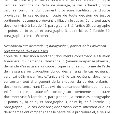
certificat délivré par l’école/l’université, le cas échéant ; copie
certifiée conforme de l’acte de mariage, le cas échéant ; copie
certifiée conforme du jugement provisoire (certificat de divorce
provisoire), le cas échéant ; copie de toute décision de justice
pertinente ; document prouvant la filiation, le cas échéant ; tout autre
document visé à l’article 16, paragraphe 3, à l’article 25, paragraphe
1, points a), b) et d), et paragraphe 3, point b), et à l’article 30,
paragraphe 3, le cas échéant.
Demande au titre de l’article 10, paragraphe 1, point e), de la Convention :
Angleterre et Pays de Galles
Copie de la décision à modifier ; documents concernant la situation
financière du demandeur/défendeur (revenus/dépenses/biens) ;
demande d’assistance juridique ; copie certifiée conforme de l’acte
de naissance ou d’adoption du ou des enfants, le cas échéant ;
certificat délivré par l’école/l’université, le cas échéant ; documents
concernant tout changement de la situation du ou des enfants ;
documents concernant l’état civil du demandeur/défendeur, le cas
échéant ; copie de toute décision de justice pertinente ; tout autre
document visé à l’article 16, paragraphe 3, à l’article 25, paragraphe
1, points a), b) et d), et paragraphe 3, point b), et à l’article 30,
paragraphe 3, le cas échéant ; déclaration écrite attestant que les
deux parties ont comparu dans le cadre de la procédure et, si seul le