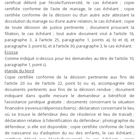
certificat délivré par l’école/l’université, le cas échéant ; copie
certifiée conforme de l’acte de mariage, le cas échéant ; copie
certifiée conforme de la décision ou d’un autre acte attestant la
dissolution du mariage ou d’une autre relation, le cas échéant ; copie
de toute décision de justice pertinente ; document prouvant la
filiation, le cas échéant ; tout autre document visé à l’article 16,
paragraphe 3, à l’article 25, paragraphe 1, points a), b) et d), et
paragraphe 3, point b), et à l’article 30, paragraphe 3, le cas échéant.
Écosse
Comme indiqué ci-dessus pour les demandes au titre de l’article 10,
paragraphe 1, point c).
Irlande du Nord
Copie certifiée conforme de la décision pertinente aux fins de
l’article 20 ou de l’article 22, point b) ou e), accompagnée des
documents pertinents aux fins de la décision rendue ; document
indiquant dans quelle mesure le demandeur a bénéficié de
l’assistance juridique gratuite ; documents concernant la situation
financière (revenus/dépenses/biens) ; déclaration concernant le lieu
où se trouve le défendeur (lieu de résidence et lieu de travail) ;
déclaration relative à l’identification du défendeur ; photographie du
défendeur, si elle est disponible ; copie certifiée conforme de l’acte
de naissance ou d’adoption du ou des enfants, le cas échéant ;