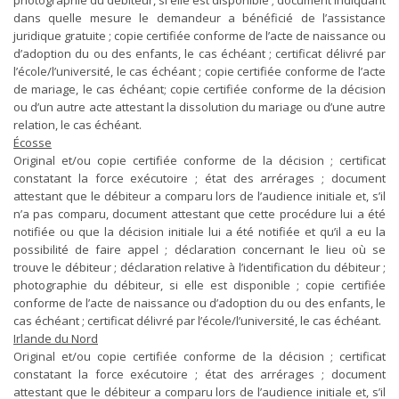
photographie du débiteur, si elle est disponible ; document indiquant
dans quelle mesure le demandeur a bénéficié de l’assistance
juridique gratuite ; copie certifiée conforme de l’acte de naissance ou
d’adoption du ou des enfants, le cas échéant ; certificat délivré par
l’école/l’université, le cas échéant ; copie certifiée conforme de l’acte
de mariage, le cas échéant; copie certifiée conforme de la décision
ou d’un autre acte attestant la dissolution du mariage ou d’une autre
relation, le cas échéant.
Écosse
Original et/ou copie certifiée conforme de la décision ; certificat
constatant la force exécutoire ; état des arrérages ; document
attestant que le débiteur a comparu lors de l’audience initiale et, s’il
n’a pas comparu, document attestant que cette procédure lui a été
notifiée ou que la décision initiale lui a été notifiée et qu’il a eu la
possibilité de faire appel ; déclaration concernant le lieu où se
trouve le débiteur ; déclaration relative à l’identification du débiteur ;
photographie du débiteur, si elle est disponible ; copie certifiée
conforme de l’acte de naissance ou d’adoption du ou des enfants, le
cas échéant ; certificat délivré par l’école/l’université, le cas échéant.
Irlande du Nord
Original et/ou copie certifiée conforme de la décision ; certificat
constatant la force exécutoire ; état des arrérages ; document
attestant que le débiteur a comparu lors de l’audience initiale et, s’il