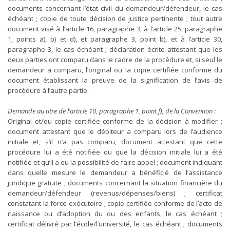
documents concernant l’état civil du demandeur/défendeur, le cas
échéant ; copie de toute décision de justice pertinente ; tout autre
document visé à l’article 16, paragraphe 3, à l’article 25, paragraphe
1, points a), b) et d), et paragraphe 3, point b), et à l’article 30,
paragraphe 3, le cas échéant ; déclaration écrite attestant que les
deux parties ont comparu dans le cadre de la procédure et, si seul le
demandeur a comparu, l’original ou la copie certifiée conforme du
document établissant la preuve de la signification de l’avis de
procédure à l’autre partie.
Demande au titre de l’article 10, paragraphe 1, point f), de la Convention :
Original et/ou copie certifiée conforme de la décision à modifier ;
document attestant que le débiteur a comparu lors de l’audience
initiale et, s’il n’a pas comparu, document attestant que cette
procédure lui a été notifiée ou que la décision initiale lui a été
notifiée et qu’il a eu la possibilité de faire appel ; document indiquant
dans quelle mesure le demandeur a bénéficié de l’assistance
juridique gratuite ; documents concernant la situation financière du
demandeur/défendeur (revenus/dépenses/biens) ; certificat
constatant la force exécutoire ; copie certifiée conforme de l’acte de
naissance ou d’adoption du ou des enfants, le cas échéant ;
certificat délivré par l’école/l’université, le cas échéant ; documents