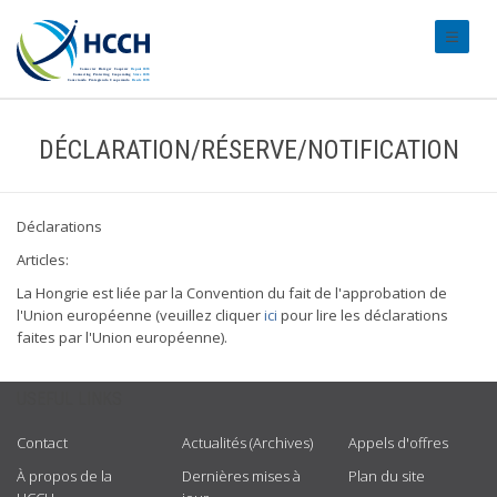
#transl
DÉCLARATION/RÉSERVE/NOTIFICATION
Déclarations
Articles:
La Hongrie est liée par la Convention du fait de l'approbation de
l'Union européenne (veuillez cliquer
ici
pour lire les déclarations
faites par l'Union européenne).
USEFUL LINKS
Contact
Actualités (Archives)
Appels d'offres
À propos de la
Dernières mises à
Plan du site