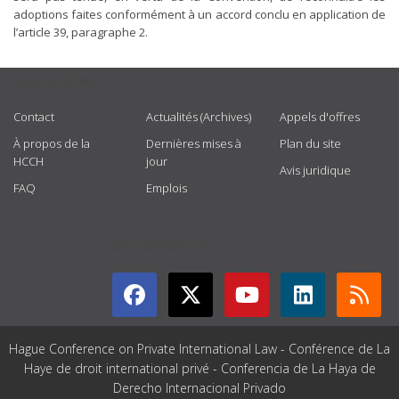
adoptions faites conformément à un accord conclu en application de
l’article 39, paragraphe 2.
USEFUL LINKS
Contact
Actualités (Archives)
Appels d'offres
À propos de la
Dernières mises à
Plan du site
HCCH
jour
Avis juridique
FAQ
Emplois
GET CONNECTED
Hague Conference on Private International Law - Conférence de La
Haye de droit international privé - Conferencia de La Haya de
Derecho Internacional Privado