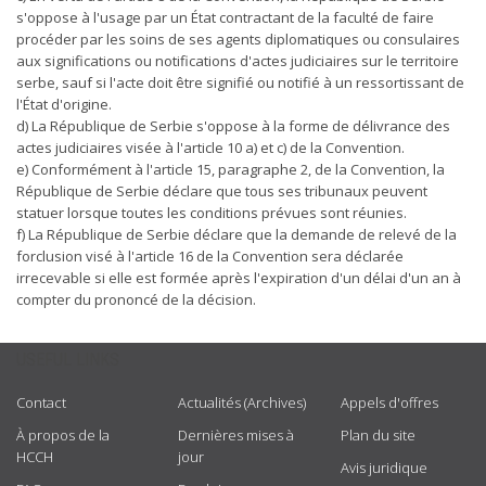
s'oppose à l'usage par un État contractant de la faculté de faire
procéder par les soins de ses agents diplomatiques ou consulaires
aux significations ou notifications d'actes judiciaires sur le territoire
serbe, sauf si l'acte doit être signifié ou notifié à un ressortissant de
l'État d'origine.
d) La République de Serbie s'oppose à la forme de délivrance des
actes judiciaires visée à l'article 10 a) et c) de la Convention.
e) Conformément à l'article 15, paragraphe 2, de la Convention, la
République de Serbie déclare que tous ses tribunaux peuvent
statuer lorsque toutes les conditions prévues sont réunies.
f) La République de Serbie déclare que la demande de relevé de la
forclusion visé à l'article 16 de la Convention sera déclarée
irrecevable si elle est formée après l'expiration d'un délai d'un an à
compter du prononcé de la décision.
USEFUL LINKS
Contact
Actualités (Archives)
Appels d'offres
À propos de la
Dernières mises à
Plan du site
HCCH
jour
Avis juridique