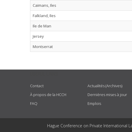
Caïmans, Iles
Falkland, Iles
Ile de Man
Jersey
Montserrat
USEFUL LINKS
Contact
Actualités (Archives)
À propos de la HCCH
Dernières mises à jour
FAQ
Emplois
Hague Conference on Private International L