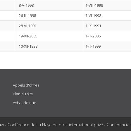
8-V-1998
1-VIII-1998
26-III-1998
1-VI-1998
28-VI-1991
1-IX-1991
19-XII-2005
1-III-2006
10-XII-1998
1-III-1999
Appels d'offres
Plan du site
Avis juridique
aw - Conférence de La Haye de droit international privé - Conferencia