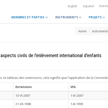
Autre
English
Español
MEMBRES ET PARTIES
INSTRUMENTS
PROJETS
Home
Instrument
spects civils de l'enlèvement international d'enfants
ans ce tableau des extensions, cela signifie que l'application de la Conventi
Extension
VIG
13-VI-2007
1-IX-2007
21-XII-1998
1-III-1999