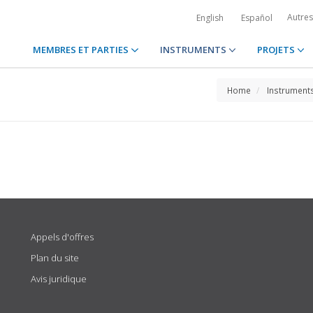
Autre
English
Español
MEMBRES ET PARTIES
INSTRUMENTS
PROJETS
Home
Instrument
Appels d'offres
Plan du site
Avis juridique