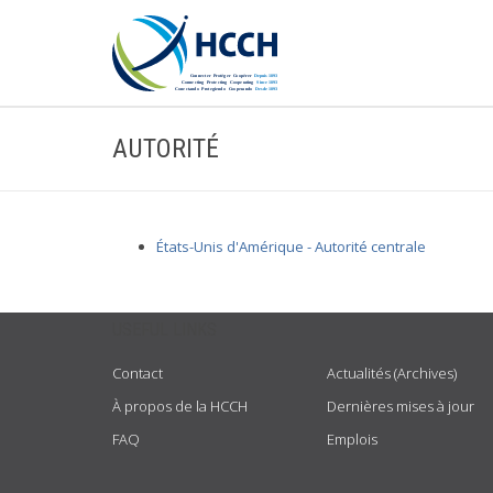
AUTORITÉ
États-Unis d'Amérique - Autorité centrale
USEFUL LINKS
Contact
Actualités (Archives)
À propos de la HCCH
Dernières mises à jour
FAQ
Emplois