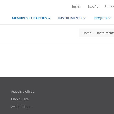
Autre
English
Español
MEMBRES ET PARTIES
INSTRUMENTS
PROJETS
Home
Instrument
Appels d'offres
Plan du site
Avis juridique