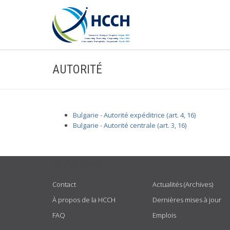
AUTORITÉ
Bulgarie - Autorité expéditrice (art. 4, 16)
Bulgarie - Autorité centrale (art. 3, 16)
USEFUL LINKS
Contact
Actualités (Archives)
À propos de la HCCH
Dernières mises à jour
FAQ
Emplois