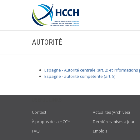
AUTORITÉ
Espagne - Autorité centrale (art. 2) et informations
Espagne - autorité compétente (art. 8)
USEFUL LINKS
Contact
Actualités (Archives)
À propos de la HCCH
Dernières mises à jour
FAQ
Emplois