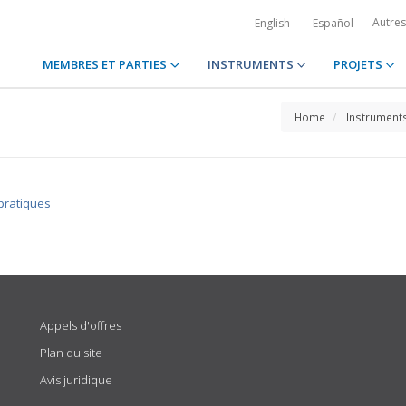
Autre
English
Español
MEMBRES ET PARTIES
INSTRUMENTS
PROJETS
Home
Instrument
 pratiques
Appels d'offres
Plan du site
Avis juridique