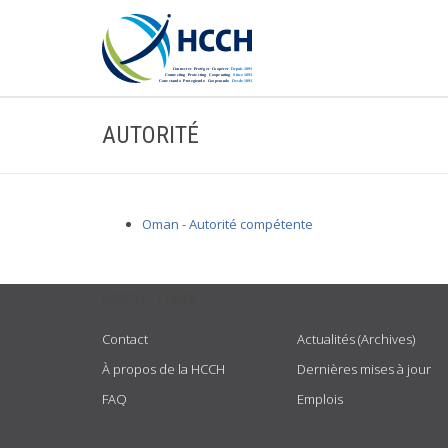
AUTORITÉ
Oman - Autorité compétente
USEFUL LINKS
Contact
Actualités (Archives)
À propos de la HCCH
Dernières mises à jour
FAQ
Emplois