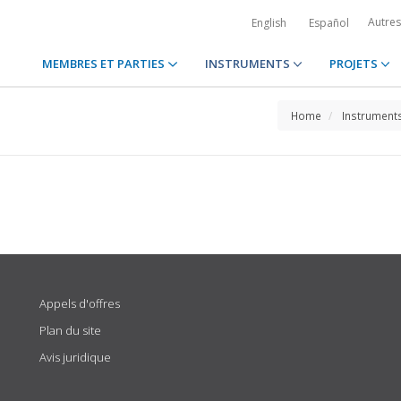
Autre
English
Español
MEMBRES ET PARTIES
INSTRUMENTS
PROJETS
Home
Instrument
Appels d'offres
Plan du site
Avis juridique