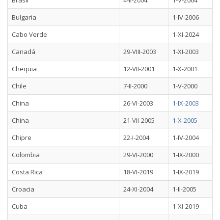
Brasil
4-II-2004
1-V-2004
Bulgaria
1-IV-2006
Cabo Verde
1-XI-2024
Canadá
29-VIII-2003
1-XI-2003
Chequia
12-VII-2001
1-X-2001
Chile
7-II-2000
1-V-2000
China
26-VI-2003
1-IX-2003
China
21-VII-2005
1-X-2005
Chipre
22-I-2004
1-IV-2004
Colombia
29-VI-2000
1-IX-2000
Costa Rica
18-VI-2019
1-IX-2019
Croacia
24-XI-2004
1-II-2005
Cuba
1-XI-2019