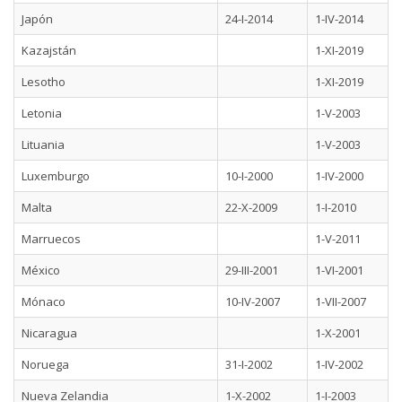
Japón
24-I-2014
1-IV-2014
Kazajstán
1-XI-2019
Lesotho
1-XI-2019
Letonia
1-V-2003
Lituania
1-V-2003
Luxemburgo
10-I-2000
1-IV-2000
Malta
22-X-2009
1-I-2010
Marruecos
1-V-2011
México
29-III-2001
1-VI-2001
Mónaco
10-IV-2007
1-VII-2007
Nicaragua
1-X-2001
Noruega
31-I-2002
1-IV-2002
Nueva Zelandia
1-X-2002
1-I-2003