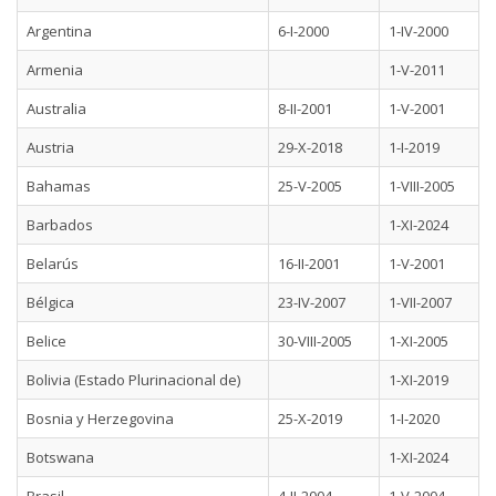
Argentina
6-I-2000
1-IV-2000
Armenia
1-V-2011
Australia
8-II-2001
1-V-2001
Austria
29-X-2018
1-I-2019
Bahamas
25-V-2005
1-VIII-2005
Barbados
1-XI-2024
Belarús
16-II-2001
1-V-2001
Bélgica
23-IV-2007
1-VII-2007
Belice
30-VIII-2005
1-XI-2005
Bolivia (Estado Plurinacional de)
1-XI-2019
Bosnia y Herzegovina
25-X-2019
1-I-2020
Botswana
1-XI-2024