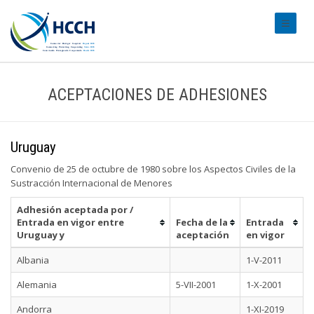
#transl
ACEPTACIONES DE ADHESIONES
Uruguay
Convenio de 25 de octubre de 1980 sobre los Aspectos Civiles de la
Sustracción Internacional de Menores
Adhesión aceptada por /
Entrada en vigor entre
Fecha de la
Entrada
Uruguay y
aceptación
en vigor
Albania
1-V-2011
Alemania
5-VII-2001
1-X-2001
Andorra
1-XI-2019