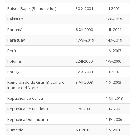
Países Bajos (Reino de los)
30-X-2001
1-I-2002
Pakistán
1-XI-2019
Panamá
8-XII-2000
1-III-2001
Paraguay
17-VI-2019
1-IX-2019
Perú
1-V-2003
Polonia
22-II-2000
1-V-2000
Portugal
12-X-2001
1-I-2002
Reino Unido de Gran Bretaña e
3-VII-2003
1-X-2003
Irlanda del Norte
República de Corea
1-VII-2013
República de Moldova
1-VI-2001
1-IX-2001
República Dominicana
1-IV-2006
Rumanía
6-II-2018
1-V-2018