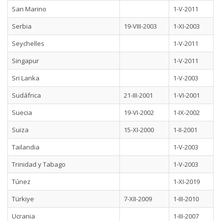
San Marino
1-V-2011
Serbia
19-VIII-2003
1-XI-2003
Seychelles
1-V-2011
Singapur
1-V-2011
Sri Lanka
1-V-2003
Sudáfrica
21-III-2001
1-VI-2001
Suecia
19-VI-2002
1-IX-2002
Suiza
15-XI-2000
1-II-2001
Tailandia
1-V-2003
Trinidad y Tabago
1-V-2003
Túnez
1-XI-2019
Türkiye
7-XII-2009
1-III-2010
Ucrania
1-III-2007