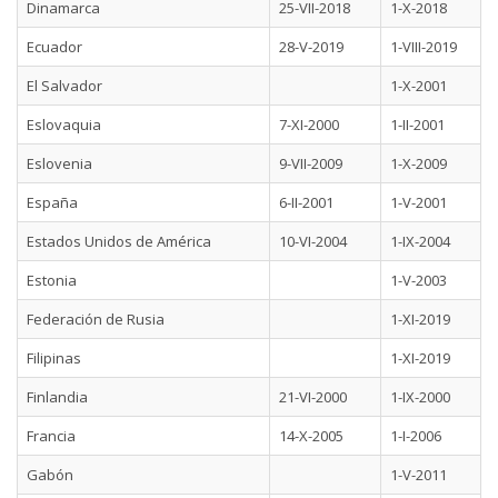
Dinamarca
25-VII-2018
1-X-2018
Ecuador
28-V-2019
1-VIII-2019
El Salvador
1-X-2001
Eslovaquia
7-XI-2000
1-II-2001
Eslovenia
9-VII-2009
1-X-2009
España
6-II-2001
1-V-2001
Estados Unidos de América
10-VI-2004
1-IX-2004
Estonia
1-V-2003
Federación de Rusia
1-XI-2019
Filipinas
1-XI-2019
Finlandia
21-VI-2000
1-IX-2000
Francia
14-X-2005
1-I-2006
Gabón
1-V-2011