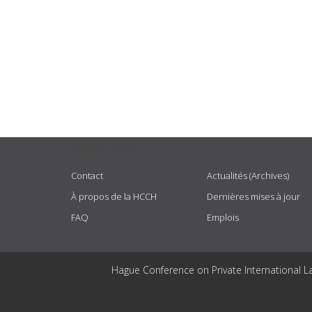
USEFUL LINKS
Contact
Actualités (Archives)
À propos de la HCCH
Dernières mises à jour
FAQ
Emplois
Hague Conference on Private International L