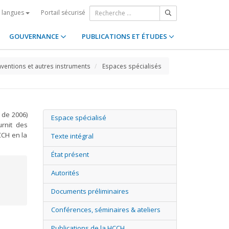
Portail sécurisé
s langues
GOUVERNANCE
PUBLICATIONS ET ÉTUDES
ventions et autres instruments
Espaces spécialisés
 de 2006)
Espace spécialisé
urnit des
CCH en la
Texte intégral
État présent
Autorités
Documents préliminaires
Conférences, séminaires & ateliers
Publications de la HCCH