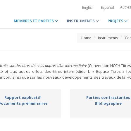
Autre
English
Español
MEMBRES ET PARTIES
INSTRUMENTS
PROJETS
Home
Instruments
Con
 droits sur des titres détenus auprès d’un intermédiaire
(Convention HCCH Titres
rité et aux autres effets des titres intermédiés. L’ « Espace Titres » fo
vention, ainsi que sur les nouveaux développements des travaux de la H
Rapport explicatif
Parties contractantes
Documents préliminaires
Bibliographie