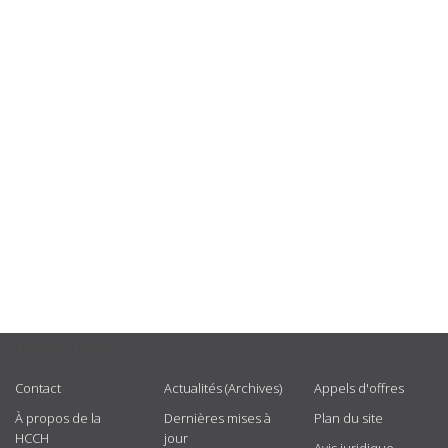
USEFUL LINKS
Contact
Actualités (Archives)
Appels d'offres
À propos de la
Dernières mises à
Plan du site
HCCH
jour