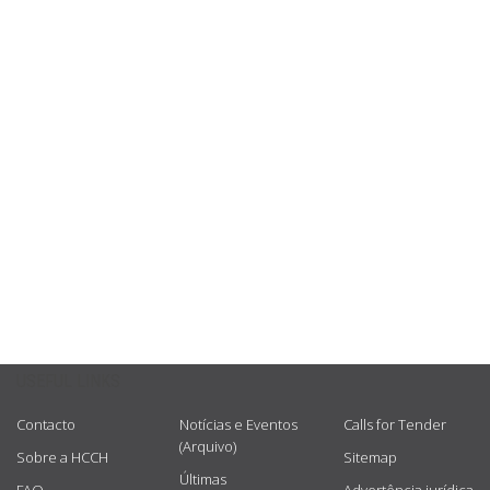
USEFUL LINKS
Contacto
Notícias e Eventos
Calls for Tender
(Arquivo)
Sobre a HCCH
Sitemap
Últimas