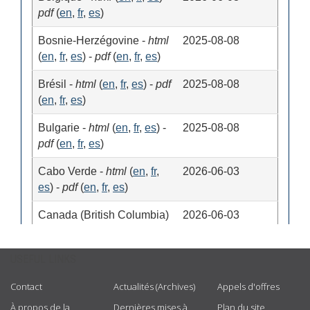
USEFUL LINKS
Contact
Actualités (Archives)
Appels d'offres
À propos de la
Dernières mises à
Plan du site