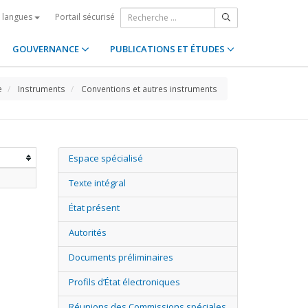
Portail sécurisé
s langues
GOUVERNANCE
PUBLICATIONS ET ÉTUDES
e
Instruments
Conventions et autres instruments
Espace spécialisé
Texte intégral
État présent
Autorités
Documents préliminaires
Profils d’État électroniques
Réunions des Commissions spéciales