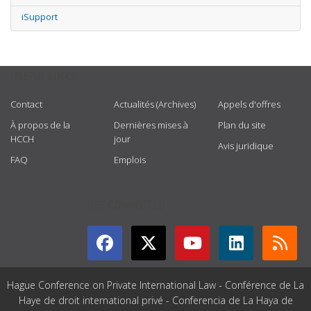
iSupport
USEFUL LINKS
Contact
Actualités (Archives)
Appels d'offres
À propos de la
Dernières mises à
Plan du site
HCCH
jour
Avis juridique
FAQ
Emplois
GET CONNECTED
Hague Conference on Private International Law - Conférence de La
Haye de droit international privé - Conferencia de La Haya de