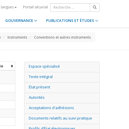
Portail sécurisé
s langues
GOUVERNANCE
PUBLICATIONS ET ÉTUDES
e
Instruments
Conventions et autres instruments
ée
Espace spécialisé
Texte intégral
État présent
Autorités
Acceptations d'adhésions
Documents relatifs au suivi pratique
Profils d’État électroniques