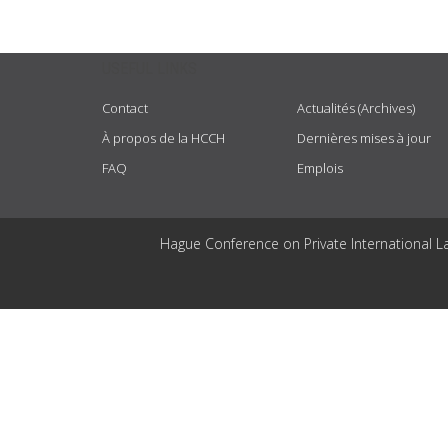
USEFUL LINKS
Contact
Actualités (Archives)
À propos de la HCCH
Dernières mises à jour
FAQ
Emplois
Hague Conference on Private International L