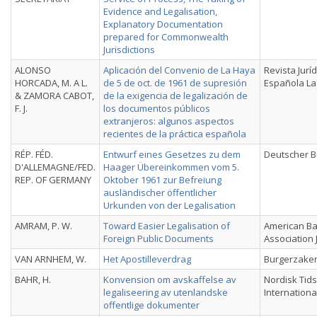
Evidence and Legalisation,
Explanatory Documentation
prepared for Commonwealth
Jurisdictions
ALONSO
Aplicación del Convenio de La Haya
Revista Juríd
HORCADA, M. A L.
de 5 de oct. de 1961 de supresión
Española La
& ZAMORA CABOT,
de la exigencia de legalización de
F. J.
los documentos públicos
extranjeros: algunos aspectos
recientes de la práctica española
RÉP. FÉD.
Entwurf eines Gesetzes zu dem
Deutscher 
D'ALLEMAGNE/FED.
Haager Übereinkommen vom 5.
REP. OF GERMANY
Oktober 1961 zur Befreiung
ausländischer öffentlicher
Urkunden von der Legalisation
AMRAM, P. W.
Toward Easier Legalisation of
American Ba
Foreign Public Documents
Association 
VAN ARNHEM, W.
Het Apostilleverdrag
Burgerzaken
BAHR, H.
Konvension om avskaffelse av
Nordisk Tids
legaliseering av utenlandske
Internationa
offentlige dokumenter