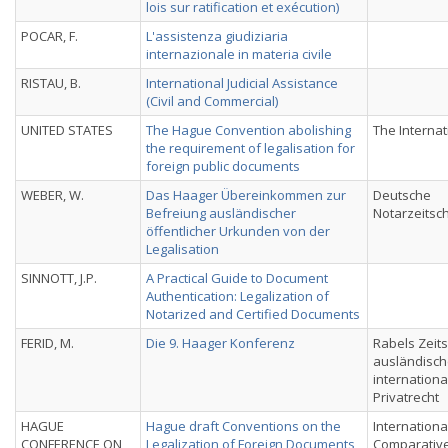
lois sur ratification et exécution)
POCAR, F.
L'assistenza giudiziaria
internazionale in materia civile
RISTAU, B.
International Judicial Assistance
(Civil and Commercial)
UNITED STATES
The Hague Convention abolishing
The Interna
the requirement of legalisation for
foreign public documents
WEBER, W.
Das Haager Übereinkommen zur
Deutsche
Befreiung ausländischer
Notarzeitsch
öffentlicher Urkunden von der
Legalisation
SINNOTT, J.P.
A Practical Guide to Document
Authentication: Legalization of
Notarized and Certified Documents
FERID, M.
Die 9. Haager Konferenz
Rabels Zeits
ausländisc
internationa
Privatrecht
HAGUE
Hague draft Conventions on the
Internationa
CONFERENCE ON
Legalization of Foreign Documents
Comparativ