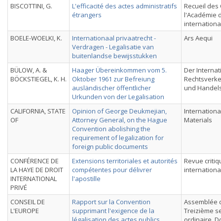
BISCOTTINI, G.
L'efficacité des actes administratifs
Recueil des
étrangers
l'Académie d
internationa
BOELE-WOELKI, K.
Internationaal privaatrecht -
Ars Aequi
Verdragen - Legalisatie van
buitenlandse bewijsstukken
BÜLOW, A. &
Haager Übereinkommen vom 5.
Der Internat
BÖCKSTIEGEL, K. H.
Oktober 1961 zur Befreiung
Rechtsverkeh
ausländischer öffentlicher
und Handel
Urkunden von der Legalisation
CALIFORNIA, STATE
Opinion of George Deukmejian,
Internationa
OF
Attorney General, on the Hague
Materials
Convention abolishing the
requirement of legalization for
foreign public documents
CONFÉRENCE DE
Extensions territoriales et autorités
Revue critiq
LA HAYE DE DROIT
compétentes pour délivrer
internationa
INTERNATIONAL
l'apostille
PRIVÉ
CONSEIL DE
Rapport sur la Convention
Assemblée c
L'EUROPE
supprimant l'exigence de la
Treizième s
légalisation des actes publics
ordinaire, 