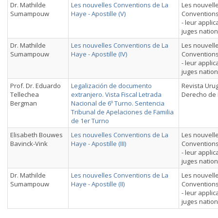
Dr. Mathilde
Les nouvelles Conventions de La
Les nouvell
Sumampouw
Haye - Apostille (V)
Conventions
- leur applic
juges natio
Dr. Mathilde
Les nouvelles Conventions de La
Les nouvell
Sumampouw
Haye - Apostille (IV)
Conventions
- leur applic
juges natio
Prof. Dr. Eduardo
Legalización de documento
Revista Uru
Tellechea
extranjero. Vista Fiscal Letrada
Derecho de 
Bergman
Nacional de 6º Turno. Sentencia
Tribunal de Apelaciones de Familia
de 1er Turno
Elisabeth Bouwes
Les nouvelles Conventions de La
Les nouvell
Bavinck-Vink
Haye - Apostille (III)
Conventions
- leur applic
juges natio
Dr. Mathilde
Les nouvelles Conventions de La
Les nouvell
Sumampouw
Haye - Apostille (II)
Conventions
- leur applic
juges natio