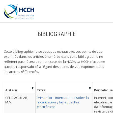
BIBLIOGRAPHIE
Cette bibliographie ne se veut pas exhaustive. Les points de vue
exprimés dans les articles énumérés dans cette bibliographie ne
reflètent pas nécessairement ceux de la HCCH. La HCCH n’assume
aucune responsabilité à l’égard des points de vue exprimés dans
les articles référencés.
Auteur
Titre
Périodique
CELIS AGUILAR,
Primer Foro internacional sobre la
Internet, co
M.M.
notarización y las apostillas
eletrônico 
electrónicas
da informaç
revista de d