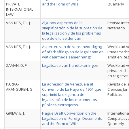
PRIVATE
and the Form of Wills
Quarterly
INTERNATIONAL
LAW
VAN NES, TH. J.
Algunos aspectos de la
Revista inte
simplificación o de la supresión de
Notariado
la legalización y de los problemas
que de ello se derivan
VAN NES, TH. J.
Aspecten van de vereenvoudiging
Weekblad v
of afschaffing van de legalisatie en
Privaatrecht
wat daarmede samenhangt
ambt en Regi
ZAMAN, D. F.
Legalisatie van handtekeningen
Weekblad v
privaatrecht
en registrat
PARRA-
La adhesión de Venezuela al
Revista de l
ARANGUREN, G.
Convenio de La Haya de 1961 que
Ciencias Jurí
suprimió la exigencia de
Políticas
legalización de los documentos
públicos extranjeros
GRIEW, E. J.
Hague Draft Convention on the
Internationa
Legalisation of Foreign Documents
Comparativ
and the Form of Wills
Quarterly