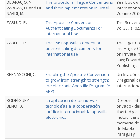
DE ARAUJO, N.,
The procedural Hague Conventions
Yearbook of
VARGAS, D. and DE
and their implementation in Brazil
Internationa
NARDI, M.
Volume 20 (
ZABLUD, P.
The Apostille Convention :
The Scrivener
Authenticating Documents For
Vo. 33, Is. 02.
International Use
ZABLUD, P.
The 1961 Apostile Convention -
The Elgar C
authenticating documents for
the Hague 
international use
on Private I
Law; Edward
Publishing.
BERNASCONI, C.
Enabling the Apostille Convention
Unificación
to grow from strength to strength:
y regional d
the electronic Apostille Program (e-
internaciona
APP)
RODRÍGUEZ
La aplicación de las nuevas
Derecho int
BENOT A.
tecnologías a la cooperación
privado - de
jurídica internacional: la apostilla
libertad y e
electrónica
mutuo -, Ens
memoria de 
de Maekelt, 
Paraguay