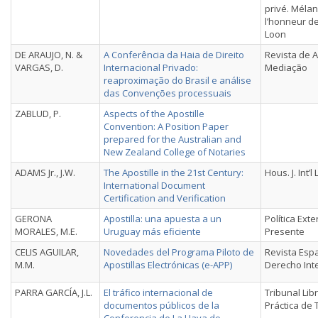
privé. Méla
l’honneur d
Loon
DE ARAUJO, N. &
A Conferência da Haia de Direito
Revista de 
VARGAS, D.
Internacional Privado:
Mediação
reaproximação do Brasil e análise
das Convenções processuais
ZABLUD, P.
Aspects of the Apostille
Convention: A Position Paper
prepared for the Australian and
New Zealand College of Notaries
ADAMS Jr., J.W.
The Apostille in the 21st Century:
Hous. J. Int’l L
International Document
Certification and Verification
GERONA
Apostilla: una apuesta a un
Política Exte
MORALES, M.E.
Uruguay más eficiente
Presente
CELIS AGUILAR,
Novedades del Programa Piloto de
Revista Esp
M.M.
Apostillas Electrónicas (e-APP)
Derecho Int
PARRA GARCÍA, J.L.
El tráfico internacional de
Tribunal Lib
documentos públicos de la
Práctica de 