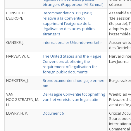
étrangers (Rapporteur: M. Schmal)
séance
CONSEIL DE
Recommandation 311 (1962)
Assemblée c
L'EUROPE
relative à la Convention
13e session
supprimant l'exigence de la
(3e partie), 
légalisation des actes publics
adoptés par
étrangers
l'Assemblée
GANSKE, J.
Internationaler Urkundenverkehr
Aussenwirts
des Betrieb
HARVEY, W. C.
The United States and the Hague
Harvard Inte
Convention: abolishing the
Law Journal
requirement of legalisation for
foreign public documents
HOEKSTRA, J.
Brondocumenten, hoe ga je ermee
Burgerzaken
om
VAN
De Haagse Conventie tot opheffing
Weekblad v
HOOGSTRATEN, M.
van het vereiste van legalisatie
Privaatrecht
H.
ambt en Regi
LOWRY, H. P.
Document 6
Critical Doc
Sourcebook 
Internationa
Commercial