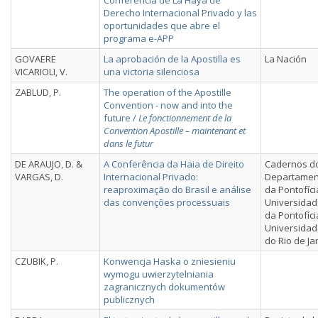
Conferencia de La Haya de
Derecho Internacional Privado y las
oportunidades que abre el
programa e-APP
GOVAERE
La aprobación de la Apostilla es
La Nación
VICARIOLI, V.
una victoria silenciosa
ZABLUD, P.
The operation of the Apostille
Convention - now and into the
future /
Le fonctionnement de la
Convention Apostille – maintenant et
dans le futur
DE ARAUJO, D. &
A Conferência da Haia de Direito
Cadernos d
VARGAS, D.
Internacional Privado:
Departament
reaproximação do Brasil e análise
da Pontofíci
das convenções processuais
Universidad
da Pontofíci
Universidad
do Rio de Ja
CZUBIK, P.
Konwencja Haska o zniesieniu
wymogu uwierzytelniania
zagranicznych dokumentów
publicznych