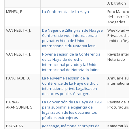
Arbitration
MENEU, P.
La Conferencia de La Haya
Foro Manche
del ilustre 
Abogados
VAN NES, TH. J.
De Negende Zitting van de Haagse
Weekblad v
Conferentie voor internationaal
Privaatrecht
privaatrecht en de Union
ambt en Regi
internationale du Notariat latin
VAN NES, TH. J.
Novena sesión de la Conferencia
Revista inte
de La Haya de derecho
Notariado
internacional privado y la Unión
internacional de Notariado latino
PANCHAUD, A.
La Neuvième session de la
Annuaire sui
Conférence de La Haye de droit
internationa
international privé. Légalisation
des actes publics étrangers
PARRA-
La Convención de La Haya de 1961
Revista de 
ARANGUREN, G.
para suprimir la exigencia de
Procuradurí
legalización de los documentos
públicos extranjeros
PAYS-BAS
(Message, mémoire et projets de
Kamerstukk