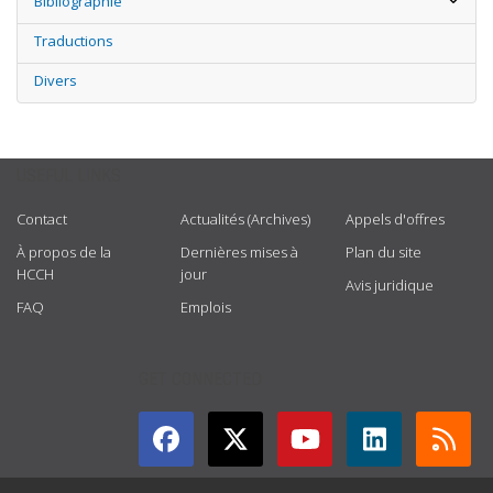
Bibliographie
Traductions
Divers
USEFUL LINKS
Contact
Actualités (Archives)
Appels d'offres
À propos de la
Dernières mises à
Plan du site
HCCH
jour
Avis juridique
FAQ
Emplois
GET CONNECTED