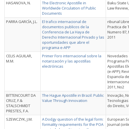
HASANOVA, N.
The Electronic Apostille in
Baku State U
Worldwide Circulation of Public
Law Review, V
Documents
PARRA GARCÍA, J.L.
El trafico internacional de
ribunal Libre
documentos publicos de la
Practica de 
Conferencia de La Haya de
Numero 87,
Derecho Internacional Privado y las
2011
oportunidades que abre el
programa e-APP
CELIS AGUILAR,
Primer Foro internacional sobre la
Novedades 
M.M.
notarización y las apostillas
Programa Pi
electrónicas
Apostillas E
(e-APP); Rev
Espanola d
Internacional,
2011, No2
BITTENCOURT DA
The Hague Apostille in Brazil: Public
Inovação, N
CRUZ, F.&
Value Through Innovation
Tecnologias 
STALSCHMIDT
do Direito, Vo
PRESTES, F.A.
SZEWCZYK, J.M.
A Dodgy question of the legal form:
European Sci
formality requirements for the POA
Journal (onli