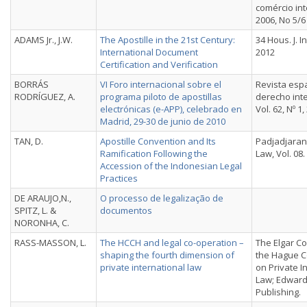
comércio int
2006, No 5/6
ADAMS Jr., J.W.
The Apostille in the 21st Century:
34 Hous. J. Int
International Document
2012
Certification and Verification
BORRÁS
VI Foro internacional sobre el
Revista esp
RODRÍGUEZ, A.
programa piloto de apostillas
derecho inte
electrónicas (e-APP), celebrado en
Vol. 62, Nº 1
Madrid, 29-30 de junio de 2010
TAN, D.
Apostille Convention and Its
Padjadjaran 
Ramification Following the
Law, Vol. 08. 
Accession of the Indonesian Legal
Practices
DE ARAUJO,N.,
O processo de legalização de
SPITZ, L. &
documentos
NORONHA, C.
RASS-MASSON, L.
The HCCH and legal co-operation –
The Elgar C
shaping the fourth dimension of
the Hague 
private international law
on Private I
Law; Edward
Publishing.