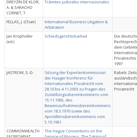
DREYZIN DE KLOR,
Trámites judiciales internacionales
A. & SARACHO
CORNET, T.
FELLAS, J. (Chair)
International Business Litigation &
Arbitration
Jan Kropholler
Schiedsgerichtsbarkeit
Die deutsch
(ed.)
Rechtsprec
dem Gebiet
Internation
Privatrechts
1997
JASTROW, S.-D.
Sitzung der Expertenkommission
Rabels Zeits
der Haager Konferenz für
ausländisc
Internationales Privatrecht vom
internationa
28.10 bis 4.11.2003 zu Fragen des
Privatrecht
Zustellungsübereinkommens vom
15.11.1965, des
Beweisaufnahmeübereinkommens
vom 18.3.1970 sowie des
Apostillenübereinkommens vom
5.10.1961
COMMONWEALTH
The Hague Conventions on the
SECRETARIAT
Service of Process, The Taking of