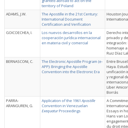
granted abroad to act on the
territory of Poland
ADAMS, J.W.
The Apostille in the 21st Century:
Houston Jou
International Document
Internationa
Certification and Verification
GOICOECHEA, I.
Los nuevos desarrollos en la
Derecho int
cooperación jurídica internacional
privado y d
en materia civil y comercial
integración: 
homenaje a
Ruiz Díaz L
BERNASCONI, C.
The Electronic Apostille Program (e-
Entre Brusel
APP): Bringing the Apostille
Haya. Estudi
Convention into the Electronic Era
unificación 
y regional d
internaciona
Liber Amico
Borrás
PARRA-
Application of the 1961
Apostille
A Commitmen
ARANGUREN, G.
Convention in Venezuelan
Internationa
Exequatur
Proceedings
Essays in h
Hans van Lo
engagement 
du droit int