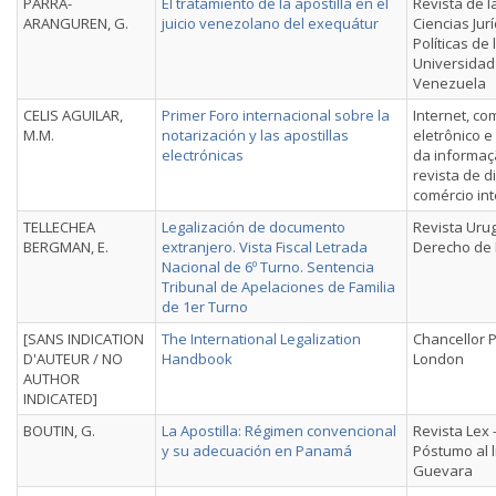
PARRA-
El tratamiento de la apostilla en el
Revista de l
ARANGUREN, G.
juicio venezolano del exequátur
Ciencias Jurí
Políticas de 
Universidad
Venezuela
CELIS AGUILAR,
Primer Foro internacional sobre la
Internet, co
M.M.
notarización y las apostillas
eletrônico 
electrónicas
da informaç
revista de d
comércio in
TELLECHEA
Legalización de documento
Revista Uru
BERGMAN, E.
extranjero. Vista Fiscal Letrada
Derecho de 
Nacional de 6º Turno. Sentencia
Tribunal de Apelaciones de Familia
de 1er Turno
[SANS INDICATION
The International Legalization
Chancellor P
D'AUTEUR / NO
Handbook
London
AUTHOR
INDICATED]
BOUTIN, G.
La Apostilla: Régimen convencional
Revista Lex
y su adecuación en Panamá
Póstumo al 
Guevara