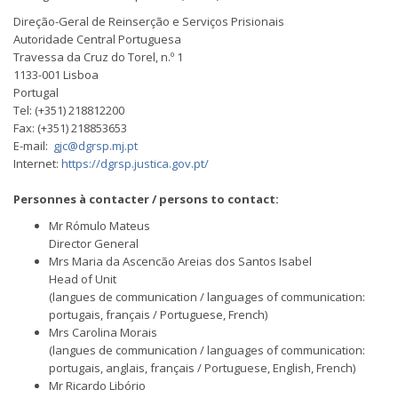
Direção-Geral de Reinserção e Serviços Prisionais
Autoridade Central Portuguesa
Travessa da Cruz do Torel, n.º 1
1133-001 Lisboa
Portugal
Tel: (+351) 218812200
Fax: (+351) 218853653
E-mail:
gjc@dgrsp.mj.pt
Internet:
https://dgrsp.justica.gov.pt/
Personnes à contacter / persons to contact:
Mr Rómulo Mateus
Director General
Mrs Maria da Ascencão Areias dos Santos Isabel
Head of Unit
(langues de communication / languages of communication:
portugais, français / Portuguese, French)
Mrs Carolina Morais
(langues de communication / languages of communication:
portugais, anglais, français / Portuguese, English, French)
Mr Ricardo Libório