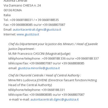
Autorità Centrali
Via Damiano CHIESA n. 24
00136 ROMA
Italia
Tel.: +39 0668188331 / + 39 0668188535
Fax: +39 0668808085 ou/or +39 0668807087
Email:
autoritacentrali.dgmc@giustizia.it
Internet:
www.giustizia.it
Chef du Département pour la Justice des Mineurs / Head of Juvenile
Justice Department :
M./Mr Francesco CASCINI (Magistrat/Judge)
téléphone/telephone : +39 0668188 336 ou/or +39 0668188 337
télécopie/fax: +39 0668807087 ou/or +39 0668808085
email:
giustizia.minorile@giustizia.it
Chef de l'Aurorité Centrale / Head of Central Authority :
Mme/Mrs Ludovica JOVENE (Directrice faisant fonction/Acting
Head of the Central Authority)
téléphone/telephone: +39 0668188.331
télécopie/fax: +39 0668808085 ou/or +39 0668807087
e-mail/ e-mail:
autoritacentrali.dgmc@giustizia.it