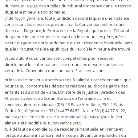
du mineur: le juge des tutelles du tribunal d'instance dans le ressort
duquel le mineur a son domicile;
c)
de façon générale, toute juridiction devant laquelle une instance
concernant les mesures prévues par la Convention est en cours;
d)
en cas d'urgence, le Procureur de la République près le Tribunal
de grande instance dans le ressort où le mineur, ses père, mère,
tuteur ou gardien ont leur domicile ou leur résidence habituelle, ainsi
que le Procureur de la République du lieu où le mineur a été trouvé.
2) Les autorités suivantes sont compétentes pour recevoir
directement les informations concernant les mesures prises en
vertu de la Convention dans un autre Etat contractant:
a)
les juridictions et autorités visées à l'alinéa 1 précédent ainsi que
pour ce qui concerne les décisions relatives au droit de garde des
enfants et au droit de visite, Ministère de la Justice, Direction des
Affaires Civiles et du Sceau, Bureau de l'entraide civile et
commerciale internationale (D3), 13 Place Vendôme, 75042 Paris
Cedex 01, téléphone : + 33 (1) 44 77 64 52 - fax : + 33 (1) 44 77 61 22,
messagerie :
entraide-civile-internationale@justice.gouv.fr
; (cet
alinéa a été modifié le 15 novembre 2005)
b)
à défaut de domicile ou de résidence habituelle en France et
lorsque aucune instance n'est en cours devant une juridiction ou