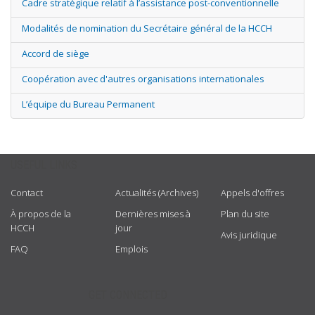
Cadre stratégique relatif à l’assistance post-conventionnelle
Modalités de nomination du Secrétaire général de la HCCH
Accord de siège
Coopération avec d'autres organisations internationales
L’équipe du Bureau Permanent
USEFUL LINKS
Contact
Actualités (Archives)
Appels d'offres
À propos de la
Dernières mises à
Plan du site
HCCH
jour
Avis juridique
FAQ
Emplois
GET CONNECTED