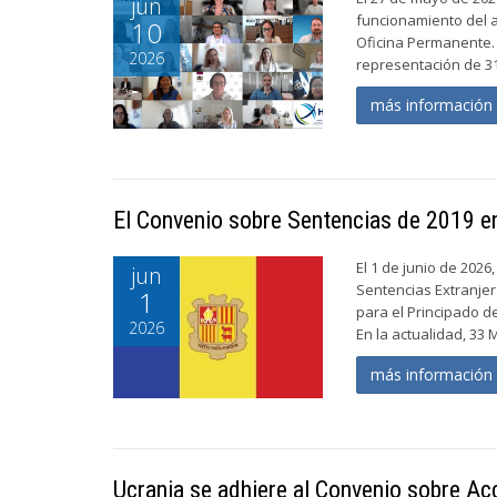
jun
funcionamiento del a
10
Oficina Permanente.
2026
representación de 3
más informació
El Convenio sobre Sentencias de 2019 en
El 1 de junio de 2026
jun
Sentencias Extranjer
1
para el Principado d
2026
En la actualidad, 33
más informació
Ucrania se adhiere al Convenio sobre Ac