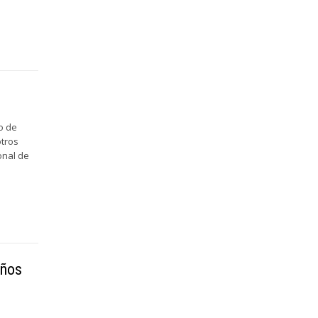
o de
otros
onal de
iños