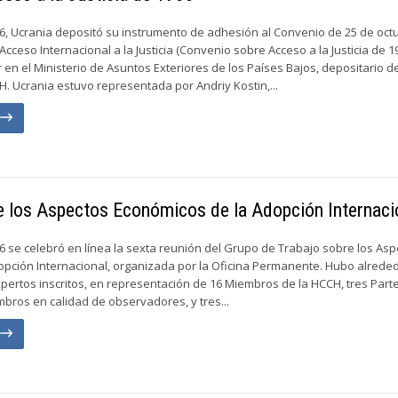
6, Ucrania depositó su instrumento de adhesión al Convenio de 25 de oct
 Acceso Internacional a la Justicia (Convenio sobre Acceso a la Justicia de 1
 en el Ministerio de Asuntos Exteriores de los Países Bajos, depositario d
. Ucrania estuvo representada por Andriy Kostin,...
n
re los Aspectos Económicos de la Adopción Internaci
6 se celebró en línea la sexta reunión del Grupo de Trabajo sobre los As
pción Internacional, organizada por la Oficina Permanente. Hubo alrede
pertos inscritos, en representación de 16 Miembros de la HCCH, tres Part
bros en calidad de observadores, y tres...
n