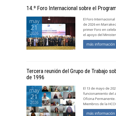
14.º Foro Internacional sobre el Progra
El Foro Internacional
may
de 2026 en Marrakec
21
primer Foro en celeb
2026
el apoyo del Ministeri
más informació
Tercera reunión del Grupo de Trabajo so
de 1996
El 13 de mayo de 202
may
funcionamiento del a
21
Oficina Permanente. 
2026
Miembros de la HCCH
más informació