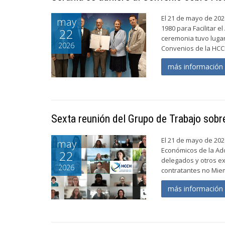
El 21 de mayo de 202
may
1980 para Facilitar el
22
ceremonia tuvo lugar
2026
Convenios de la HCCH
más informació
Sexta reunión del Grupo de Trabajo sob
El 21 de mayo de 202
may
Económicos de la Ado
22
delegados y otros ex
2026
contratantes no Miem
más informació