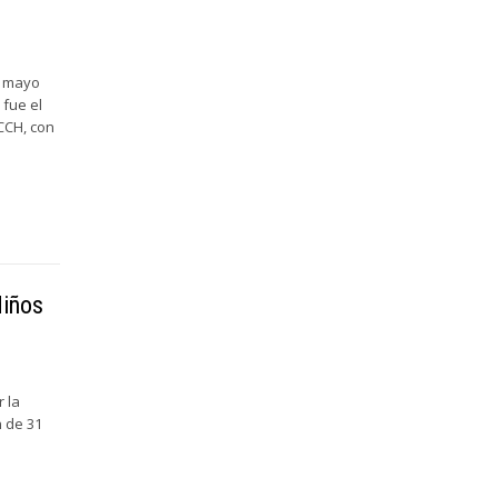
de mayo
 fue el
HCCH, con
Niños
 la
n de 31