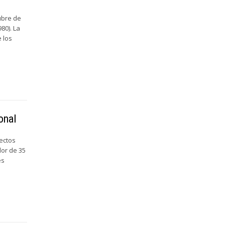
ubre de
980). La
e los
onal
pectos
dor de 35
es