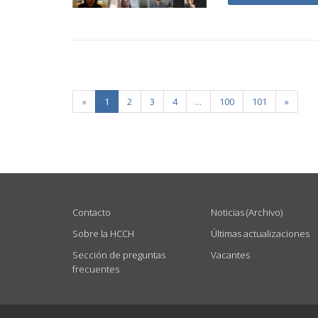
«
1
2
3
4
...
100
101
»
USEFUL LINKS
Contacto
Noticias (Archivo)
Sobre la HCCH
Últimas actualizaciones
Sección de preguntas
Vacantes
frecuentes