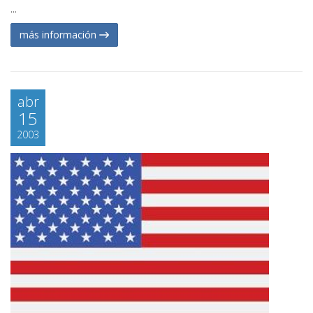
...
más información
abr
15
2003