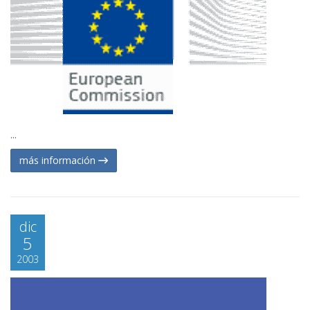
...
más información
dic
5
2003