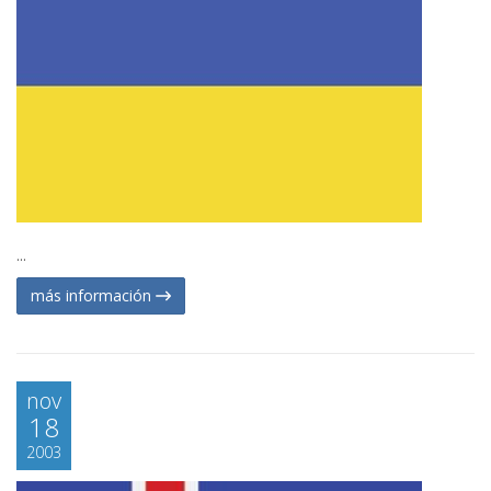
...
más información
nov
18
2003