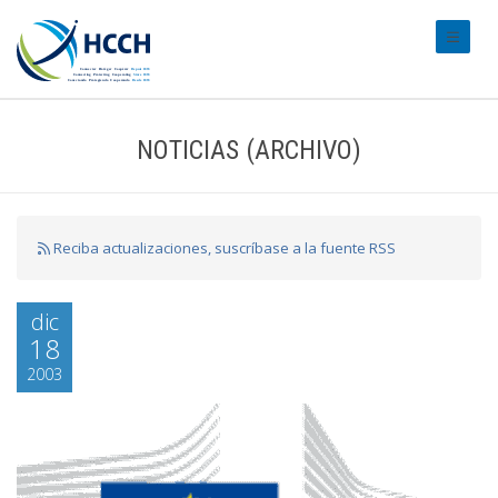
#transl
NOTICIAS (ARCHIVO)
Reciba actualizaciones, suscríbase a la fuente RSS
dic
18
2003