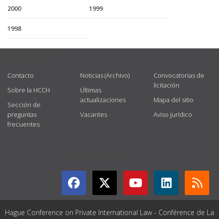
2000
1999
1998
USEFUL LINKS
Contacto
Noticias (Archivo)
Convocatorias de
licitación
Sobre la HCCH
Últimas
actualizaciones
Mapa del sitio
Sección de
preguntas
Vacantes
Aviso jurídico
frecuentes
GET CONNECTED
Hague Conference on Private International Law - Conférence de La