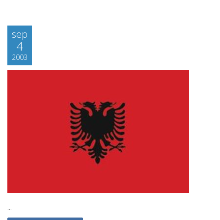
sep
4
2003
...