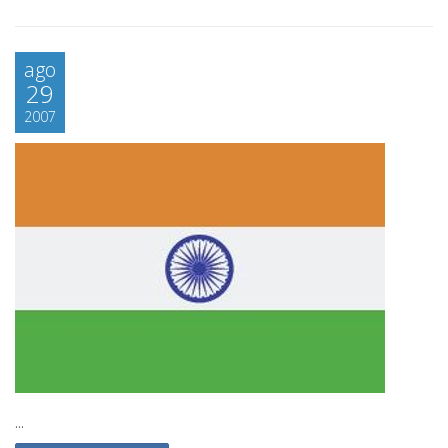
ago
29
2007
...