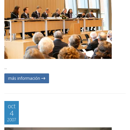
...
más información
oct
4
2007