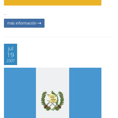
...
más información
jul
19
2007