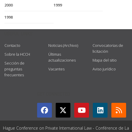
2000
1999
1998
USEFUL LINKS
Contacto
Noticias (Archivo)
Convocatorias de
licitación
Sobre la HCCH
Últimas
actualizaciones
Mapa del sitio
Sección de
preguntas
Vacantes
Aviso jurídico
frecuentes
GET CONNECTED
Hague Conference on Private International Law - Conférence de La