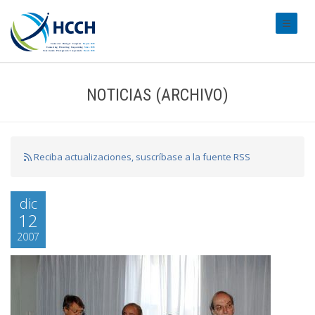
#transl
NOTICIAS (ARCHIVO)
Reciba actualizaciones, suscríbase a la fuente RSS
dic
12
2007