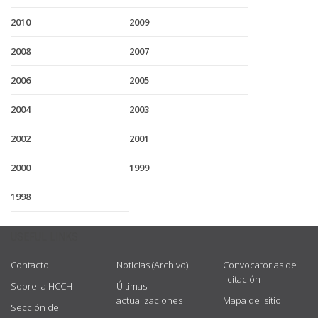
2010
2009
2008
2007
2006
2005
2004
2003
2002
2001
2000
1999
1998
USEFUL LINKS
Contacto
Noticias (Archivo)
Convocatorias de
licitación
Sobre la HCCH
Últimas
actualizaciones
Mapa del sitio
Sección de