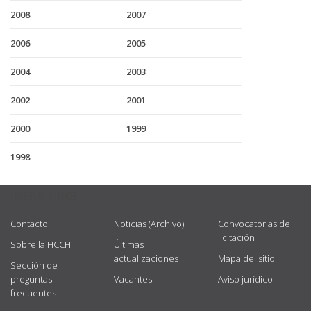
2008
2007
2006
2005
2004
2003
2002
2001
2000
1999
1998
USEFUL LINKS
Contacto
Noticias (Archivo)
Convocatorias de
licitación
Sobre la HCCH
Últimas
actualizaciones
Mapa del sitio
Sección de
preguntas
Vacantes
Aviso jurídico
frecuentes