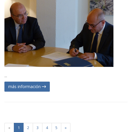
...
más información
«
1
2
3
4
5
»