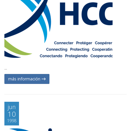
...
más información
jun
10
1998