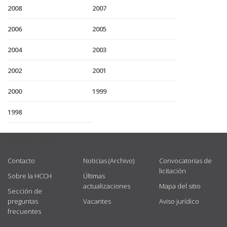
2008
2007
2006
2005
2004
2003
2002
2001
2000
1999
1998
USEFUL LINKS
Contacto
Noticias (Archivo)
Convocatorias de
licitación
Sobre la HCCH
Últimas
actualizaciones
Mapa del sitio
Sección de
preguntas
Vacantes
Aviso jurídico
frecuentes