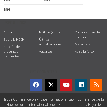
1998
USEFUL LINKS
Contacto
Noticias (Archivo)
Convocatorias de
licitación
Sobre la HCCH
Últimas
actualizaciones
Mapa del sitio
Sección de
preguntas
Vacantes
Aviso jurídico
frecuentes
GET CONNECTED
Hague Conference on Private International Law - Conférence de La
Haye de droit international privé - Conferencia de La Haya de