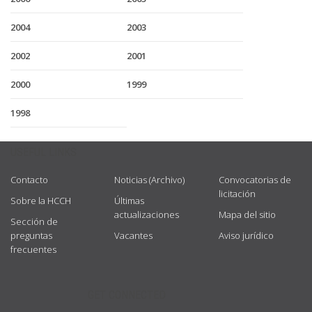
2004
2003
2002
2001
2000
1999
1998
USEFUL LINKS
Contacto
Noticias (Archivo)
Convocatorias de
licitación
Sobre la HCCH
Últimas
actualizaciones
Mapa del sitio
Sección de
preguntas
Vacantes
Aviso jurídico
frecuentes
GET CONNECTED