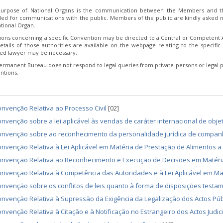
urpose of National Organs is the communication between the Members and th
ded for communications with the public. Members of the public are kindly asked no
tional Organ.
ions concerning a specific Convention may be directed to a Central or Competent Au
etails of those authorities are available on the webpage relating to the specific 
fied lawyer may be necessary.
ermanent Bureau does not respond to legal queries from private persons or legal p
ntions.
nvenção Relativa ao Processo Civil
[02]
nvenção sobre a lei aplicável às vendas de caráter internacional de obj
nvenção sobre ao reconhecimento da personalidade jurídica de companhi
nvenção Relativa à Lei Aplicável em Matéria de Prestação de Alimentos 
onvenção Relativa ao Reconhecimento e Execução de Decisões em Matéri
nvenção Relativa à Competência das Autoridades e à Lei Aplicável em M
nvenção sobre os conflitos de leis quanto à forma de disposições testa
nvenção Relativa à Supressão da Exigência da Legalização dos Actos Púb
nvenção Relativa à Citação e à Notificação no Estrangeiro dos Actos Judicia