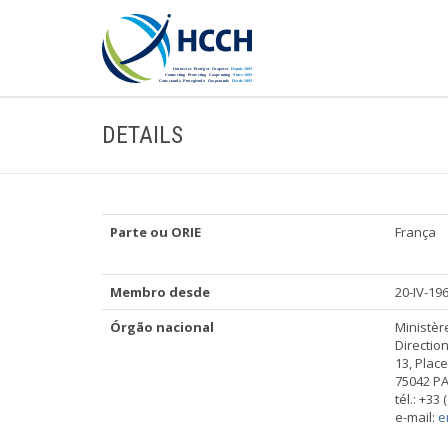
DETAILS
Parte ou ORIE
França
Membro desde
20-IV-19
Órgão nacional
Ministère
Directio
13, Pla
75042 PA
tél.: +33 
e-mail:
e