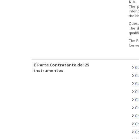
N.B.
The p
inten
the Na
Quest
The d
quali
The P
Conve
É Parte Contratante de: 25
Co
instrumentos
Co
Co
Co
C
Co
Co
Co
Co