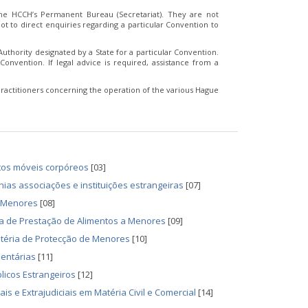
e HCCH’s Permanent Bureau (Secretariat). They are not
t to direct enquiries regarding a particular Convention to
thority designated by a State for a particular Convention.
Convention. If legal advice is required, assistance from a
ractitioners concerning the operation of the various Hague
etos móveis corpóreos
[03]
as associações e instituições estrangeiras
[07]
a Menores
[08]
a de Prestação de Alimentos a Menores
[09]
atéria de Protecção de Menores
[10]
mentárias
[11]
licos Estrangeiros
[12]
is e Extrajudiciais em Matéria Civil e Comercial
[14]