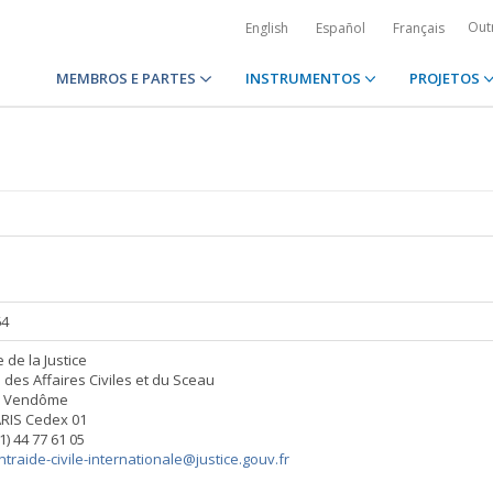
Out
English
Español
Français
MEMBROS E PARTES
INSTRUMENTOS
PROJETOS
64
 de la Justice
n des Affaires Civiles et du Sceau
ce Vendôme
RIS Cedex 01
(1) 44 77 61 05
ntraide-civile-internationale@justice.gouv.fr