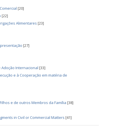
 Comercial
[20]
o
[22]
rigações Alimentares
[23]
Representação
[27]
 Adoção Internacional
[33]
Execução e à Cooperação em matéria de
Filhos e de outros Membros da Família
[38]
gments in Civil or Commercial Matters
[41]