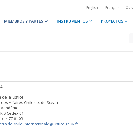
Otr
English
Français
MIEMBROS Y PARTES
INSTRUMENTOS
PROYECTOS
64
 de la Justice
n des Affaires Civiles et du Sceau
ce Vendôme
RIS Cedex 01
(1) 44 77 61 05
ntraide-civile-internationale@justice.gouv.fr