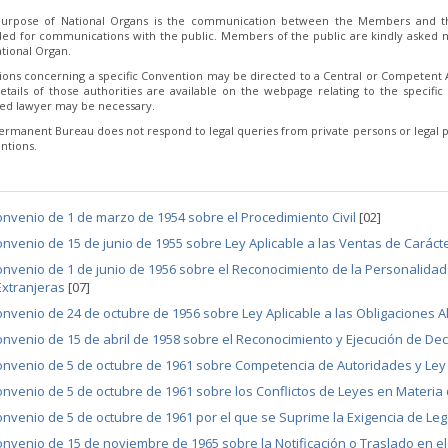
urpose of National Organs is the communication between the Members and th
ded for communications with the public. Members of the public are kindly asked no
tional Organ.
ions concerning a specific Convention may be directed to a Central or Competent Au
etails of those authorities are available on the webpage relating to the specific 
fied lawyer may be necessary.
ermanent Bureau does not respond to legal queries from private persons or legal p
ntions.
nvenio de 1 de marzo de 1954 sobre el Procedimiento Civil
[02]
nvenio de 15 de junio de 1955 sobre Ley Aplicable a las Ventas de Carác
nvenio de 1 de junio de 1956 sobre el Reconocimiento de la Personalidad
Extranjeras
[07]
nvenio de 24 de octubre de 1956 sobre Ley Aplicable a las Obligaciones 
nvenio de 15 de abril de 1958 sobre el Reconocimiento y Ejecución de Dec
nvenio de 5 de octubre de 1961 sobre Competencia de Autoridades y Ley 
nvenio de 5 de octubre de 1961 sobre los Conflictos de Leyes en Materia
nvenio de 5 de octubre de 1961 por el que se Suprime la Exigencia de Le
nvenio de 15 de noviembre de 1965 sobre la Notificación o Traslado en el 