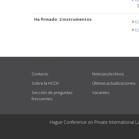
Ha firmado: 2 instrumentos
Co
Co
USEFUL LINKS
Contacto
Noticias (Archivo)
Sobre la HCCH
Últimas actualizaciones
Sección de preguntas
Vacantes
frecuentes
Hague Conference on Private International L