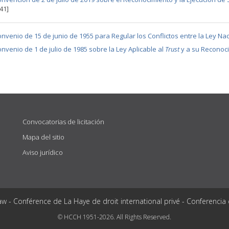
[41]
nvenio de 15 de junio de 1955 para Regular los Conflictos entre la Ley Naci
nvenio de 1 de julio de 1985 sobre la Ley Aplicable al
Trust
y a su Reconoc
Convocatorias de licitación
Mapa del sitio
Aviso jurídico
aw - Conférence de La Haye de droit international privé - Conferencia
© HCCH 1951-2026. All Rights Reserved.