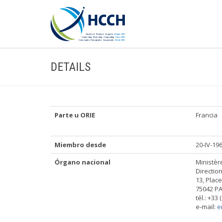
DETAILS
Parte u ORIE
Francia
Miembro desde
20-IV-19
Órgano nacional
Ministère
Directio
13, Pla
75042 PA
tél.: +33 
e-mail:
e