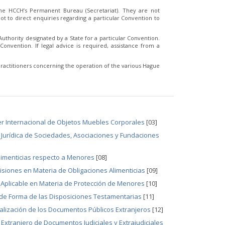
e HCCH’s Permanent Bureau (Secretariat). They are not
t to direct enquiries regarding a particular Convention to
thority designated by a State for a particular Convention.
Convention. If legal advice is required, assistance from a
ractitioners concerning the operation of the various Hague
ter Internacional de Objetos Muebles Corporales
[03]
 Jurídica de Sociedades, Asociaciones y Fundaciones
Alimenticias respecto a Menores
[08]
isiones en Materia de Obligaciones Alimenticias
[09]
Aplicable en Materia de Protección de Menores
[10]
 de Forma de las Disposiciones Testamentarias
[11]
galización de los Documentos Públicos Extranjeros
[12]
Extranjero de Documentos Judiciales y Extrajudiciales