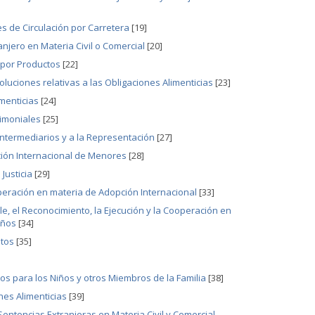
s de Circulación por Carretera
[19]
njero en Materia Civil o Comercial
[20]
 por Productos
[22]
uciones relativas a las Obligaciones Alimenticias
[23]
menticias
[24]
rimoniales
[25]
Intermediarios y a la Representación
[27]
ción Internacional de Menores
[28]
Justicia
[29]
operación en materia de Adopción Internacional
[33]
le, el Reconocimiento, la Ejecución y la Cooperación en
iños
[34]
ltos
[35]
s para los Niños y otros Miembros de la Familia
[38]
nes Alimenticias
[39]
Sentencias Extranjeras en Materia Civil y Comercial