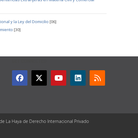
onal y la Ley del Domicilio
[06]
imiento
[30]
GET CONNECTED
 de La Haya de Derecho Internacional Privado