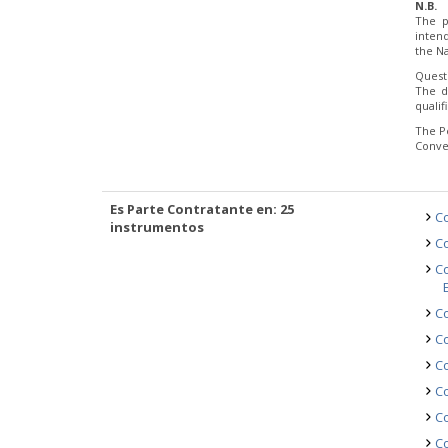
N.B.
The p
inten
the Na
Quest
The d
quali
The P
Conve
Es Parte Contratante en: 25
Co
instrumentos
Co
Co
Co
Co
Co
Co
Co
Co