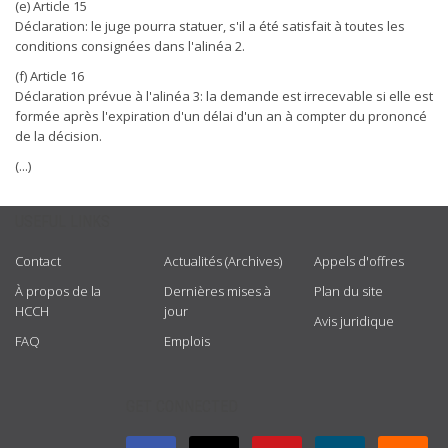
(e) Article 15
Déclaration: le juge pourra statuer, s'il a été satisfait à toutes les
conditions consignées dans l'alinéa 2.
(f) Article 16
Déclaration prévue à l'alinéa 3: la demande est irrecevable si elle est
formée après l'expiration d'un délai d'un an à compter du prononcé
de la décision.
(...)
USEFUL LINKS
Contact
Actualités (Archives)
Appels d'offres
À propos de la
Dernières mises à
Plan du site
HCCH
jour
Avis juridique
FAQ
Emplois
GET CONNECTED