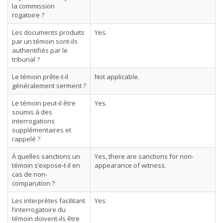
la commission
rogatoire ?
Les documents produits
Yes.
par un témoin sont-ils
authentifiés par le
tribunal ?
Le témoin prête-t-il
Not applicable.
généralement serment ?
Le témoin peut-il être
Yes.
soumis à des
interrogations
supplémentaires et
rappelé ?
À quelles sanctions un
Yes, there are sanctions for non-
témoin s’expose-t-il en
appearance of witness.
cas de non-
comparution ?
Les interprètes facilitant
Yes.
l’interrogatoire du
témoin doivent-ils être