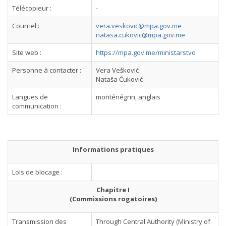
Télécopieur :
-
Courriel :
vera.veskovic@mpa.gov.me
natasa.cukovic@mpa.gov.me
Site web :
https://mpa.gov.me/ministarstvo
Personne à contacter :
Vera Vešković
Nataša Ćuković
Langues de
monténégrin, anglais
communication :
Informations pratiques
Lois de blocage :
Chapitre I
(Commissions rogatoires)
Transmission des
Through Central Authority (Ministry of