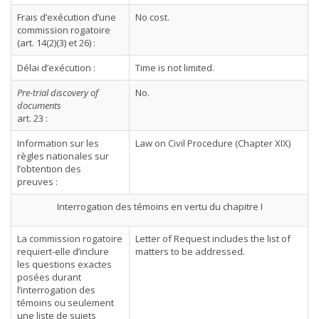
Frais d’exécution d’une
No cost.
commission rogatoire
(art. 14(2)(3) et 26) :
Délai d’exécution :
Time is not limited.
Pre-trial discovery of
No.
documents
art. 23 :
Information sur les
Law on Civil Procedure (Chapter XIX)
règles nationales sur
l’obtention des
preuves :
Interrogation des témoins en vertu du chapitre I
La commission rogatoire
Letter of Request includes the list of
requiert-elle d’inclure
matters to be addressed.
les questions exactes
posées durant
l’interrogation des
témoins ou seulement
une liste de sujets