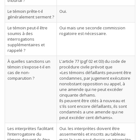
tribunal ?
Le témoin prête-t-il
Oui.
généralement serment ?
Le témoin peut-il être
Oui mais une seconde commission
soumis à des
rogatoire est nécessaire.
interrogations
supplémentaires et
rappelé ?
À quelles sanctions un
L'article 77 (pgf 02 et 03) du code de
témoin s’expose-t-il en
procédure civile prévoit que
cas de non-
«Les témoins défaillants peuvent être
comparution ?
condamnes, par jugement exécutoire
nonobstant opposition ou appel, à
une amende qui ne peut excéder
cinquante dirhams.
Ils peuvent être cités à nouveau et
s'ils sont encore défaillants, ils sont
condamnés a une amende qui ne
peut excéder cent dirhams».
Les interprètes facilitant
Oui. les interprètes doivent être
l’interrogatoire du
assermentés et inscrits au tableau
témoin doivent-ils être
mais le juge peut choisir un interprète