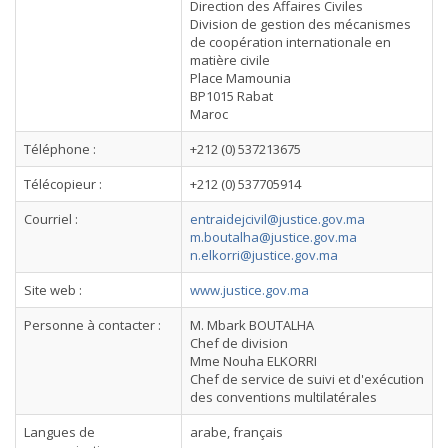
Direction des Affaires Civiles
Division de gestion des mécanismes
de coopération internationale en
matière civile
Place Mamounia
BP1015 Rabat
Maroc
Téléphone :
+212 (0) 537213675
Télécopieur :
+212 (0) 537705914
Courriel :
entraidejcivil@justice.gov.ma
m.boutalha@justice.gov.ma
n.elkorri@justice.gov.ma
Site web :
www.justice.gov.ma
Personne à contacter :
M. Mbark BOUTALHA
Chef de division
Mme Nouha ELKORRI
Chef de service de suivi et d'exécution
des conventions multilatérales
Langues de
arabe, français