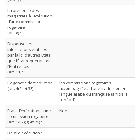
La présence des
magistrats à l’exécution
d’une commission
rogatoire
(art. 8) :
Dispenses et
interdictions établies
par la loi d’autres États
que l’État requérant et
l’État requis
(art. 11) :
Exigences de traduction
les commissions rogatoires
(art. 4(2) et 33) :
accompagnées d'une traduction en
langue arabe ou française (article 4
alinéa 1).
Frais d’exécution d’une
Non.
commission rogatoire
(art. 14(2)(3) et 26) :
Délai d’exécution :