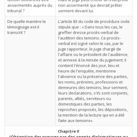
assermentés auprès du
non assermenté qui devrait prêter
tribunal ?
serment devant lui.
De quelle manière le
L'article 83 du code de procédure civile
témoignage est-il
stipule que : « Dans tous les cas, le
transcrit ?
greffier dresse procès-verbal de
l'audition des temoins. Ce procès-
verbal est signé selon le cas, par le
juge rapporteur, le juge chargé de
l'affaire ou le président de l'audience,
et annexe à la minute du jugement; il
contient l'énoncé des jour, lieu et
heure de l'enquète, mentionne
l'absence ou la présence des parties,
les noms, prénoms, professions et
demeures des temoins, leur serment,
leurs declarations, s'ils sont conjoints,
parents, alliés, serviteurs ou
domestiques des parties, les
reproches proposés, les dépositions,
la mention de la lecture qui en a été
faite aux temoins».
Chapitre II
(Obtention des preuves par des agents diplomatiques ou