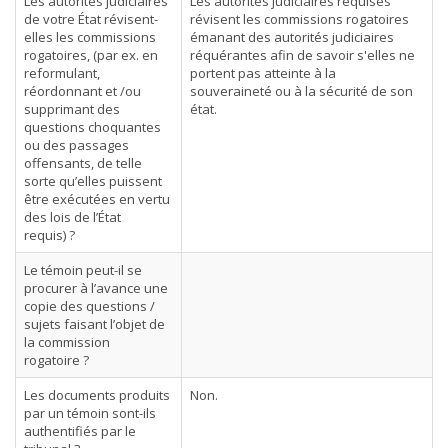
Les autorités judiciaires
Les autorités judiciaires requises
de votre État révisent-
révisent les commissions rogatoires
elles les commissions
émanant des autorités judiciaires
rogatoires, (par ex. en
réquérantes afin de savoir s'elles ne
reformulant,
portent pas atteinte à la
réordonnant et /ou
souveraineté ou à la sécurité de son
supprimant des
état.
questions choquantes
ou des passages
offensants, de telle
sorte qu’elles puissent
être exécutées en vertu
des lois de l’État
requis) ?
Le témoin peut-il se
procurer à l’avance une
copie des questions /
sujets faisant l’objet de
la commission
rogatoire ?
Les documents produits
Non.
par un témoin sont-ils
authentifiés par le