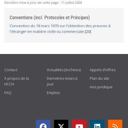
Dernière mise à jour de cette page :
11 juillet 2024
Conventions (incl. Protocoles et Principes)
Convention du 18 mars 1970 sur l'obtention des preuves à
l'étranger en matière civile ou commerciale
[20]
USEFUL LINKS
Contact
Actualités (Archives)
Appels d'offres
À propos de la
Dernières mises à
Plan du site
HCCH
jour
Avis juridique
FAQ
Emplois
GET CONNECTED