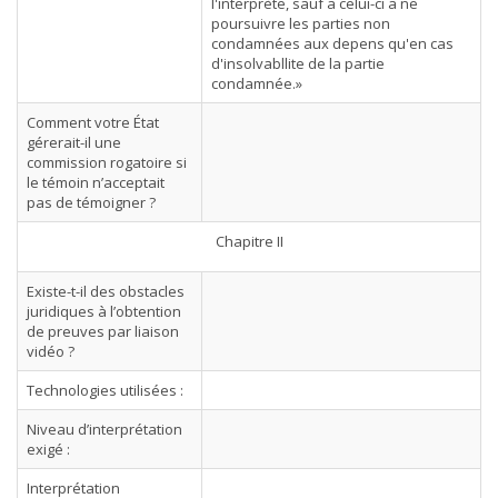
l'interprète, sauf a celui-ci a ne
poursuivre les parties non
condamnées aux depens qu'en cas
d'insolvabllite de la partie
condamnée.»
Comment votre État
gérerait-il une
commission rogatoire si
le témoin n’acceptait
pas de témoigner ?
Chapitre II
Existe-t-il des obstacles
juridiques à l’obtention
de preuves par liaison
vidéo ?
Technologies utilisées :
Niveau d’interprétation
exigé :
Interprétation