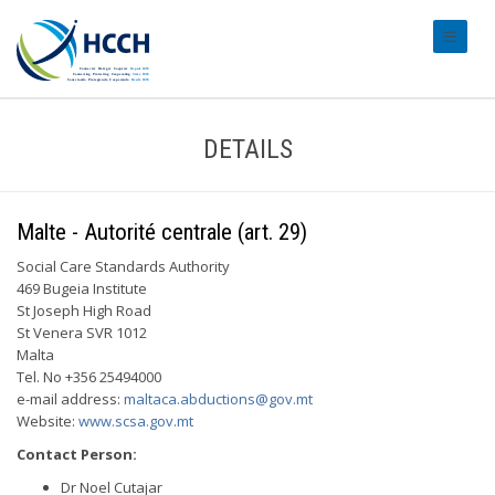
#transl
DETAILS
Malte - Autorité centrale (art. 29)
Social Care Standards Authority
469 Bugeia Institute
St Joseph High Road
St Venera SVR 1012
Malta
Tel. No +356 25494000
e-mail address:
maltaca.abductions@gov.mt
Website:
www.scsa.gov.mt
Contact Person:
Dr Noel Cutajar