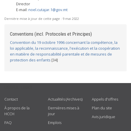
Director
E-mail:
noel.cutajar.1@gov.mt
Dernière mise à jour de cette page :
9 mai 2022
Conventions (incl. Protocoles et Principes)
Convention du 19 octobre 1996 concernant la compétence, la
loi applicable, la reconnaissance, l'exécution et la coopération
en matière de responsabilité parentale et de mesures de
protection des enfants
[34]
USEFUL LINKS
Contact
Actualités (Archives)
Appels d'offres
À propos de la
Dernières mises à
Plan du site
HCCH
jour
Avis juridique
FAQ
Emplois