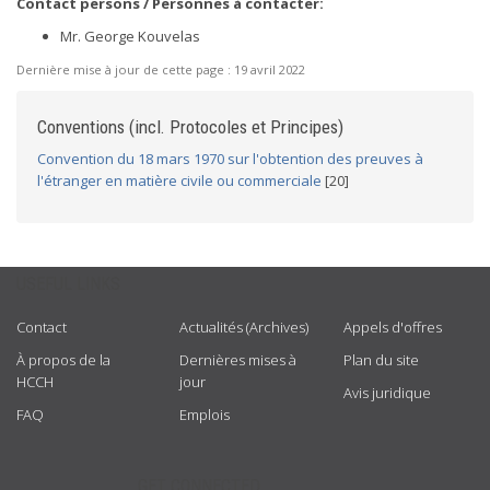
Contact persons / Personnes à contacter:
Mr. George Kouvelas
Dernière mise à jour de cette page :
19 avril 2022
Conventions (incl. Protocoles et Principes)
Convention du 18 mars 1970 sur l'obtention des preuves à
l'étranger en matière civile ou commerciale
[20]
USEFUL LINKS
Contact
Actualités (Archives)
Appels d'offres
À propos de la
Dernières mises à
Plan du site
HCCH
jour
Avis juridique
FAQ
Emplois
GET CONNECTED