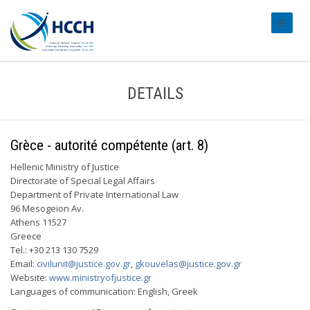
#transl
DETAILS
Grèce - autorité compétente (art. 8)
Hellenic Ministry of Justice
Directorate of Special Legal Affairs
Department of Private International Law
96 Mesogeion Av.
Athens 11527
Greece
Tel.: +30 213 130 7529
Email:
civilunit@justice.gov.gr
,
gkouvelas@justice.gov.gr
Website:
www.ministryofjustice.gr
Languages of communication: English, Greek