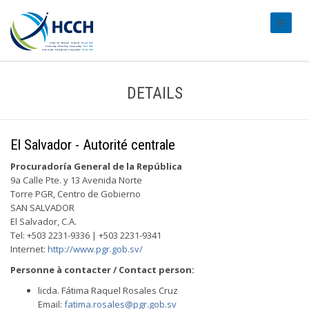
#transl
DETAILS
El Salvador - Autorité centrale
Procuradoría General de la República
9a Calle Pte. y 13 Avenida Norte
Torre PGR, Centro de Gobierno
SAN SALVADOR
El Salvador, C.A.
Tel: +503 2231-9336 | +503 2231-9341
Internet:
http://www.pgr.gob.sv/
Personne à contacter / Contact person:
licda. Fátima Raquel Rosales Cruz
Email:
fatima.rosales@pgr.gob.sv