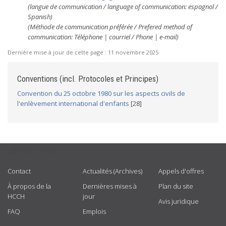
(langue de communication / language of communication: espagnol /
Spanish)
(Méthode de communication préférée / Prefered method of
communication: Téléphone | courriel / Phone | e-mail)
Dernière mise à jour de cette page :
11 novembre 2025
Conventions (incl. Protocoles et Principes)
Convention du 25 octobre 1980 sur les aspects civils de
l'enlèvement international d'enfants
[28]
USEFUL LINKS
Contact
Actualités (Archives)
Appels d'offres
À propos de la
Dernières mises à
Plan du site
HCCH
jour
Avis juridique
FAQ
Emplois