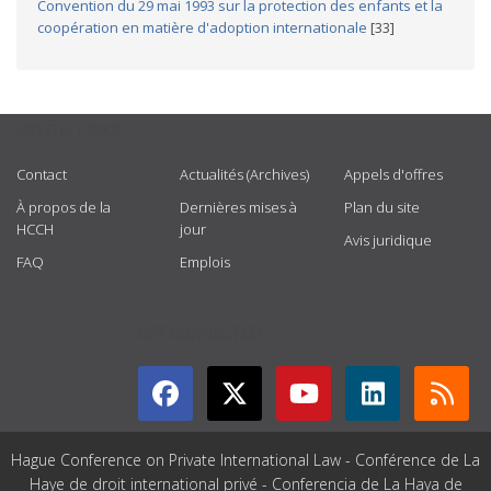
Convention du 29 mai 1993 sur la protection des enfants et la
coopération en matière d'adoption internationale
[33]
USEFUL LINKS
Contact
Actualités (Archives)
Appels d'offres
À propos de la
Dernières mises à
Plan du site
HCCH
jour
Avis juridique
FAQ
Emplois
GET CONNECTED
Hague Conference on Private International Law - Conférence de La
Haye de droit international privé - Conferencia de La Haya de