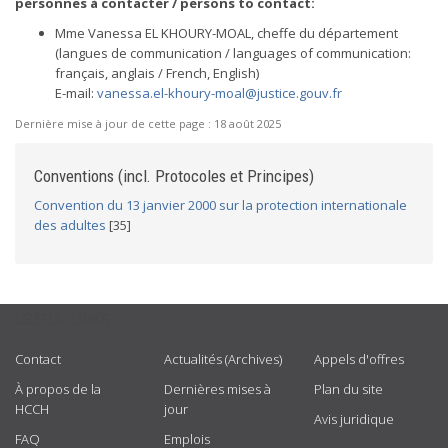
personnes à contacter / persons to contact:
Mme Vanessa EL KHOURY-MOAL, cheffe du département
(langues de communication / languages of communication:
français, anglais / French, English)
E-mail:
vanessa.el-khoury-moal@justice.gouv.fr
Dernière mise à jour de cette page :
18 août 2025
Conventions (incl. Protocoles et Principes)
Convention du 13 janvier 2000 sur la protection internationale
des adultes
[35]
USEFUL LINKS
Contact
Actualités (Archives)
Appels d'offres
À propos de la
Dernières mises à
Plan du site
HCCH
jour
Avis juridique
FAQ
Emplois