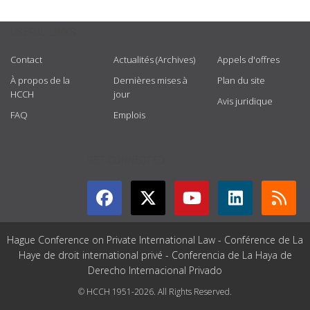
USEFUL LINKS
Contact
Actualités (Archives)
Appels d'offres
À propos de la
Dernières mises à
Plan du site
HCCH
jour
Avis juridique
FAQ
Emplois
GET CONNECTED
Hague Conference on Private International Law - Conférence de La
Haye de droit international privé - Conferencia de La Haya de
Derecho Internacional Privado
© HCCH 1951-2026. All Rights Reserved.