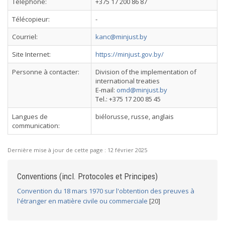
Téléphone:
+375 17 200 86 87
Télécopieur:
-
Courriel:
kanc@minjust.by
Site Internet:
https://minjust.gov.by/
Personne à contacter:
Division of the implementation of
international treaties
E-mail:
omd@minjust.by
Tel.: +375 17 200 85 45
Langues de
biélorusse, russe, anglais
communication:
Dernière mise à jour de cette page :
12 février 2025
Conventions (incl. Protocoles et Principes)
Convention du 18 mars 1970 sur l'obtention des preuves à
l'étranger en matière civile ou commerciale
[20]