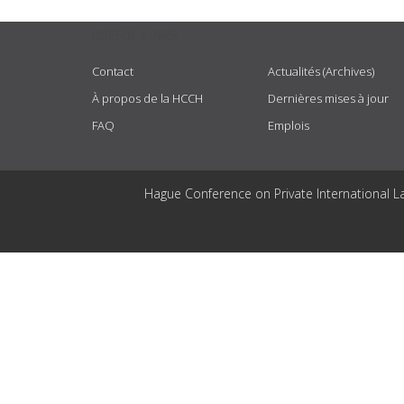
USEFUL LINKS
Contact
Actualités (Archives)
À propos de la HCCH
Dernières mises à jour
FAQ
Emplois
Hague Conference on Private International L