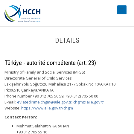
#transl
DETAILS
Türkiye - autorité compétente (art. 23)
Ministry of Family and Social Services (MFSS)
Directorate General of Child Services
Eskişehir Yolu Söğütözü Mahallesi 2177 Sokak No:10/A KAT:10
Pk:06510 Çankaya/ANKARA
Phone number +90 312 705 50 59; +90 (312) 705 50 00
E-mail:
evlatedinme.chgm@aile.gov.tr
;
chgm@aile.gov.tr
Website:
https://www.aile.gov.tr/chgm
Contact Person:
Mehmet Selahattin KARAHAN
+90 312 705 55 16