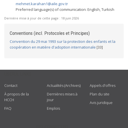
mehmet.karahan1@aile.gov.tr
Preferred language(s) of communication: English, Turkish
Dernière mise à jour de cette page :
18 juin 2026
Conventions (incl. Protocoles et Principes)
Convention du 29 mai 1993 sur la protection des enfants et la
coopération en matière d'adoption internationale
[33]
USEFUL LINKS
Contact
Actualités (Archives)
Appels d'offres
À propos de la
Dernières mises à
Plan du site
HCCH
jour
Avis juridique
FAQ
Emplois
GET CONNECTED