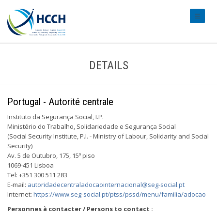
#transl
DETAILS
Portugal - Autorité centrale
Instituto da Segurança Social, I.P.
Ministério do Trabalho, Solidariedade e Segurança Social
(Social Security Institute, P.I. - Ministry of Labour, Solidarity and Social
Security)
Av. 5 de Outubro, 175, 15º piso
1069-451 Lisboa
Tel: +351 300 511 283
E-mail:
autoridadecentraladocaointernacional@seg-social.pt
Internet:
https://www.seg-social.pt/ptss/pssd/menu/familia/adocao
Personnes à contacter / Persons to contact :