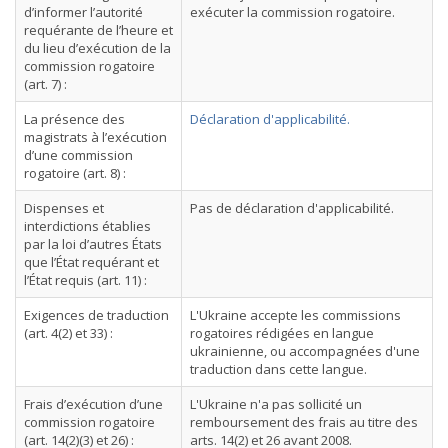
d’informer l’autorité
exécuter la commission rogatoire.
requérante de l’heure et
du lieu d’exécution de la
commission rogatoire
(art. 7) :
La présence des
Déclaration d'applicabilité.
magistrats à l’exécution
d’une commission
rogatoire (art. 8) :
Dispenses et
Pas de déclaration d'applicabilité.
interdictions établies
par la loi d’autres États
que l’État requérant et
l’État requis (art. 11) :
Exigences de traduction
L'Ukraine accepte les commissions
(art. 4(2) et 33) :
rogatoires rédigées en langue
ukrainienne, ou accompagnées d'une
traduction dans cette langue.
Frais d’exécution d’une
L'Ukraine n'a pas sollicité un
commission rogatoire
remboursement des frais au titre des
(art. 14(2)(3) et 26) :
arts. 14(2) et 26 avant 2008.