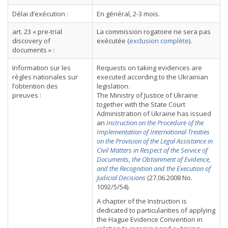
Délai d’exécution :
En général, 2-3 mois.
art. 23 « pre-trial
La commission rogatoire ne sera pas
discovery of
exécutée (
exclusion complète
).
documents » :
Information sur les
Requests on taking evidences are
règles nationales sur
executed according to the Ukrainian
l’obtention des
legislation.
preuves :
The Ministry of Justice of Ukraine
together with the State Court
Administration of Ukraine has issued
an
Instruction on the Procedure of the
Implementation of International Treaties
on the Provision of the Legal Assistance in
Civil Matters in Respect of the Service of
Documents, the Obtainment of Evidence,
and the Recognition and the Execution of
Judicial Decisions
(27.06.2008 No.
1092/5/54).
A chapter of the Instruction is
dedicated to particularities of applying
the Hague Evidence Convention in