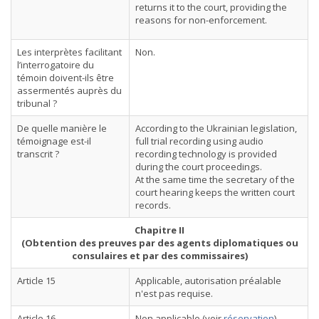
returns it to the court, providing the
reasons for non-enforcement.
Les interprètes facilitant
Non.
l’interrogatoire du
témoin doivent-ils être
assermentés auprès du
tribunal ?
De quelle manière le
According to the Ukrainian legislation,
témoignage est-il
full trial recording using audio
transcrit ?
recording technology is provided
during the court proceedings.
At the same time the secretary of the
court hearing keeps the written court
records.
Chapitre II
(Obtention des preuves par des agents diplomatiques ou
consulaires et par des commissaires)
Article 15
Applicable, autorisation préalable
n'est pas requise.
Article 16
Non applicable (voir
réservation
).