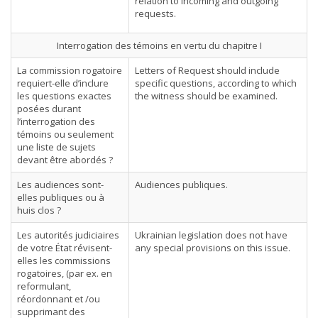
relation to incoming and outgoing
requests.
Interrogation des témoins en vertu du chapitre I
La commission rogatoire
Letters of Request should include
requiert-elle d’inclure
specific questions, according to which
les questions exactes
the witness should be examined.
posées durant
l’interrogation des
témoins ou seulement
une liste de sujets
devant être abordés ?
Les audiences sont-
Audiences publiques.
elles publiques ou à
huis clos ?
Les autorités judiciaires
Ukrainian legislation does not have
de votre État révisent-
any special provisions on this issue.
elles les commissions
rogatoires, (par ex. en
reformulant,
réordonnant et /ou
supprimant des