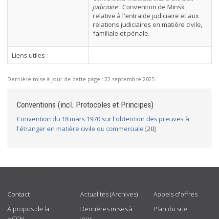
judiciaire
: Convention de Minsk
relative à l'entraide judiciaire et aux
relations judiciaires en matière civile,
familiale et pénale.
Liens utiles :
Dernière mise à jour de cette page :
22 septembre 2025
Conventions (incl. Protocoles et Principes)
Convention du 18 mars 1970 sur l'obtention des preuves à
l'étranger en matière civile ou commerciale
[20]
USEFUL LINKS
Contact
Actualités (Archives)
Appels d'offres
À propos de la
Dernières mises à
Plan du site
HCCH
jour