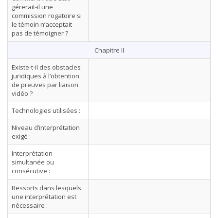
gérerait-il une
commission rogatoire si
le témoin n’acceptait
pas de témoigner ?
Chapitre II
Existe-t-il des obstacles
juridiques à l’obtention
de preuves par liaison
vidéo ?
Technologies utilisées :
Niveau d’interprétation
exigé :
Interprétation
simultanée ou
consécutive :
Ressorts dans lesquels
une interprétation est
nécessaire :