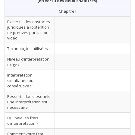
(en vertu des deux chapitres)
Chapitre I
Existe-t-il des obstacles
juridiques à l’obtention
de preuves par liaison
vidéo ?
Technologies utilisées :
Niveau d’interprétation
exigé :
Interprétation
simultanée ou
consécutive :
Ressorts dans lesquels
une interprétation est
nécessaire :
Qui paie les frais
d’interprétation ?
Comment votre État