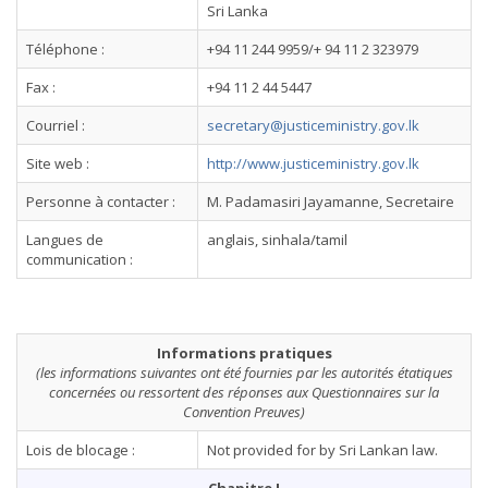
Sri Lanka
Téléphone :
+94 11 244 9959/+ 94 11 2 323979
Fax :
+94 11 2 44 5447
Courriel :
secretary@justiceministry.gov.lk
Site web :
http://www.justiceministry.gov.lk
Personne à contacter :
M. Padamasiri Jayamanne, Secretaire
Langues de
anglais, sinhala/tamil
communication :
Informations pratiques
(les informations suivantes ont été fournies par les autorités étatiques
concernées ou ressortent des réponses aux Questionnaires sur la
Convention Preuves)
Lois de blocage :
Not provided for by Sri Lankan law.