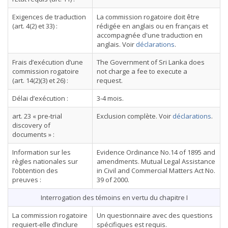
Exigences de traduction
La commission rogatoire doit être
(art. 4(2) et 33) :
rédigée en anglais ou en français et
accompagnée d'une traduction en
anglais. Voir
déclarations
.
Frais d’exécution d’une
The Government of Sri Lanka does
commission rogatoire
not charge a fee to execute a
(art. 14(2)(3) et 26) :
request.
Délai d’exécution :
3-4 mois.
art. 23 « pre-trial
Exclusion complète. Voir
déclarations
.
discovery of
documents » :
Information sur les
Evidence Ordinance No.14 of 1895 and
règles nationales sur
amendments. Mutual Legal Assistance
l’obtention des
in Civil and Commercial Matters Act No.
preuves :
39 of 2000.
Interrogation des témoins en vertu du chapitre I
La commission rogatoire
Un questionnaire avec des questions
requiert-elle d’inclure
spécifiques est requis.